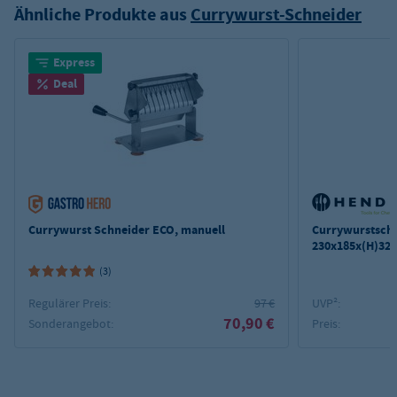
Ähnliche Produkte aus
Currywurst-Schneider
Express
Deal
Currywurst Schneider ECO, manuell
Currywurstschn
230x185x(H)3
(3)
Regulärer Preis:
97 €
UVP²:
70,90 €
Sonderangebot:
Preis: