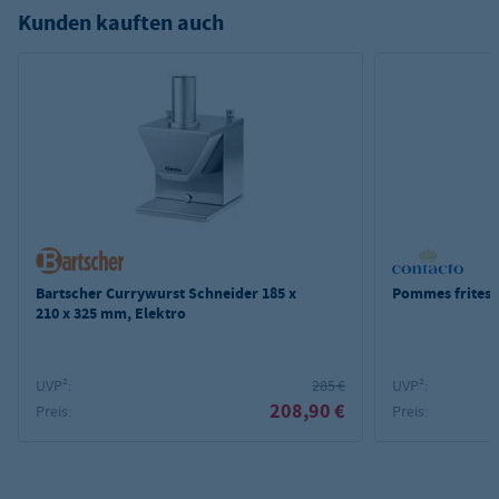
Kunden kauften auch
Bartscher Currywurst Schneider 185 x
Pommes frites-
210 x 325 mm, Elektro
UVP²:
285 €
UVP²:
208,90 €
Preis:
Preis: