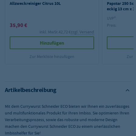
Allzweckreiniger Citrus 10L
Papstar 250 Sc
eckig 13 cm x 1
UVP²:
35,90 €
Preis:
inkl. MwSt.
42,72 €
zzgl. Versand
Hinzufügen
Zur Merkliste hinzufügen
Zur 
Artikelbeschreibung
Mit dem Currywurst Schneider ECO bieten wir Ihnen ein zuverlässiges
und multifunktionales Produkt für Ihren Imbiss. Sie optimieren Ihren
Verarbeitungsprozess, sowie das robuste und moderne Design
machen den Currywurst Schneider ECO zu einem unerlässlichen
Imbisshelfer für Sie!