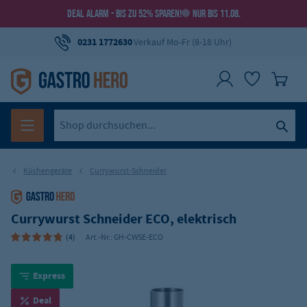
DEAL ALARM - BIS ZU 52% SPAREN!
NUR BIS 11.08.
0231 1772630
Verkauf Mo-Fr (8-18 Uhr)
Küchengeräte
Currywurst-Schneider
Currywurst Schneider ECO, elektrisch
(4)
Art.-Nr.:
GH-CWSE-ECO
Express
Deal