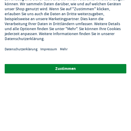
Kontaktformular
Hilfe
Digitaler Showroom
Über GastroHero
Alle Abbildungen ähnlich. Einige Zahlungsarten
können
Zusatzkosten
verursachen.
² Unverbindl. Preisempfehlung des Herstellers
*Ab einem Mbw. von 350€ netto. Bis dahin gelten Versandkosten
i.H.v. 7,90€ (zzgl. Mwst.)
**Die Tiefpreisgarantie ist nicht mit anderen Aktionen oder