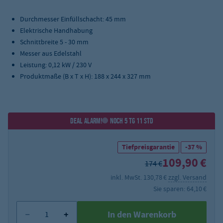
Durchmesser Einfüllschacht: 45 mm
Elektrische Handhabung
Schnittbreite 5 - 30 mm
Messer aus Edelstahl
Leistung: 0,12 kW / 230 V
Produktmaße (B x T x H): 188 x 244 x 327 mm
DEAL ALARM!
NOCH 5 TG 11 STD
Tiefpreisgarantie
-37 %
109,90 €
174 €
inkl. MwSt. 130,78 €
zzgl. Versand
Sie sparen: 64,10 €
In den Warenkorb