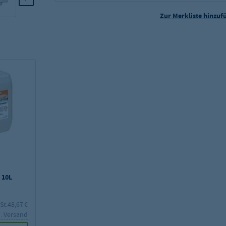
Zur Merkliste hinzuf
 10L
St.
48,67 €
l. Versand