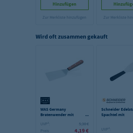
Hinzufügen
Hinzufüg
Zur Merkliste hinzufügen
Zur Merkliste hi
Wird oft zusammen gekauft
WAS Germany
Schneider Edelst
Bratenwender mit
Spachtel mit
Holzgriff,
Kunststoffgriff 
UVP²:
5,30 €
Laffengröße/cm 12x8,5
UVP²:
4,19 €
Gesamtlänge/cm 27
Preis: