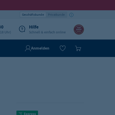
Geschäftskunde
Privatkunde
30
Hilfe
-18 Uhr)
Schnell & einfach online
Anmelden