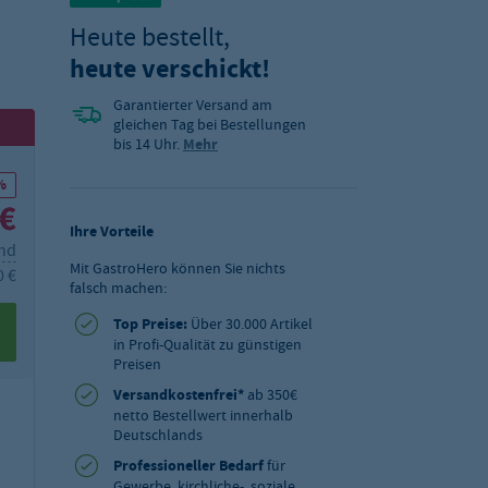
Heute bestellt,
heute verschickt!
Garantierter Versand am
gleichen Tag bei Bestellungen
bis 14 Uhr.
Mehr
%
 €
Ihre Vorteile
and
Mit GastroHero können Sie nichts
0 €
falsch machen:
Top Preise:
Über 30.000 Artikel
in Profi-Qualität zu günstigen
Preisen
Versandkostenfrei*
ab 350€
netto Bestellwert innerhalb
Deutschlands
Professioneller Bedarf
für
Gewerbe, kirchliche-, soziale