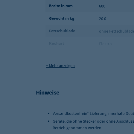
Breite in mm
600
Gewicht in kg
20.0
Fettschublade
ohne Fettschublad
Kochart
Elektro
Grillplatten Oberfläche
Glatt
+ Mehr anzeigen
Maße (BxTxH) in mm
600 x 520 x 260
Qualitätsstufe:
Basic
Hinweise
Versandart
Paketdienst
Versandkostenfreie* Lieferung innerhalb Deu
Geräte, die ohne Stecker oder ohne Anschlus
Betrieb genommen werden.