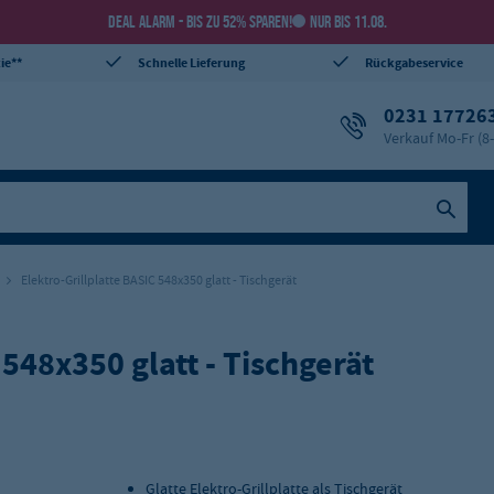
DEAL ALARM - BIS ZU 52% SPAREN!
NUR BIS 11.08.
ie**
Schnelle Lieferung
Rückgabeservice
0231 17726
Verkauf Mo-Fr (8
Elektro-Grillplatte BASIC 548x350 glatt - Tischgerät
 548x350 glatt - Tischgerät
Glatte Elektro-Grillplatte als Tischgerät