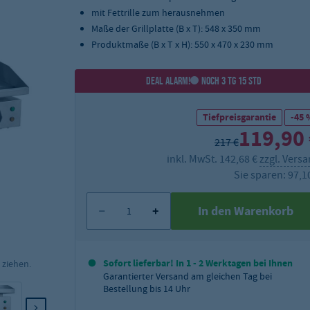
mit Fettrille zum herausnehmen
Maße der Grillplatte (B x T): 548 x 350 mm
Produktmaße (B x T x H): 550 x 470 x 230 mm
DEAL ALARM!
NOCH 3 TG 15 STD
Tiefpreisgarantie
-45 
119,90
217 €
inkl. MwSt. 142,68 €
zzgl. Vers
Sie sparen: 97,1
In den Warenkorb
Sofort lieferbar! In 1 - 2 Werktagen bei Ihnen
 ziehen.
Garantierter Versand am gleichen Tag bei
Bestellung bis 14 Uhr