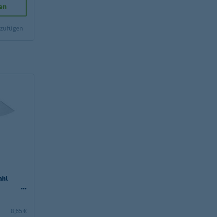
en
nzufügen
ahl
100 mm
8,65 €