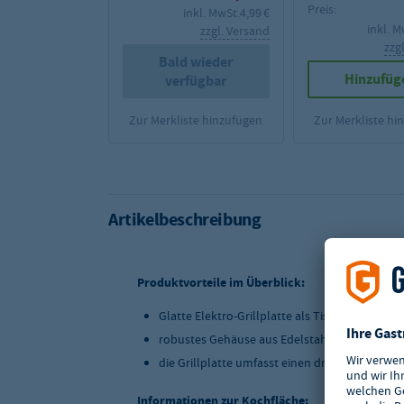
Preis:
inkl. MwSt.
4,99 €
inkl. M
zzgl. Versand
zzg
Bald wieder
Hinzufüg
verfügbar
Zur Merkliste hinzufügen
Zur Merkliste hi
Artikelbeschreibung
Produktvorteile im Überblick:
Glatte Elektro-Grillplatte als Tischgerät
robustes Gehäuse aus Edelstahl AISI 201
die Grillplatte umfasst einen dreiseitigen Sp
Informationen zur Kochfläche: