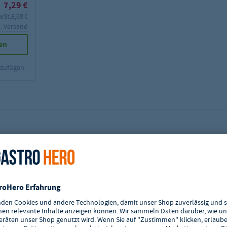
7,29 €
wSt.
8,68 €
l. Versand
en
nzufügen
ritzschutz für optimale Hygienesicherung