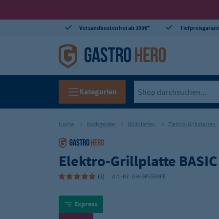
Versandkostenfrei ab 350€*
Tiefpreisgarant
Kategorien
Home
Kochgeräte
Grillplatten
Elektro-Grillplatten
Elektro-Grillplatte BASIC
(3)
Art.-Nr.:
GH-GPE550FE
Express