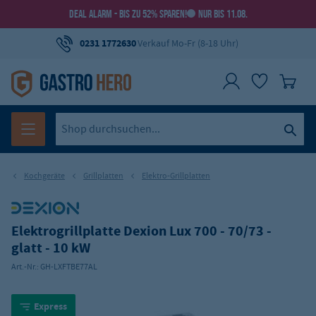
DEAL ALARM - BIS ZU 52% SPAREN!
NUR BIS 11.08.
0231 1772630
Verkauf Mo-Fr (8-18 Uhr)
Kochgeräte
Grillplatten
Elektro-Grillplatten
Elektrogrillplatte Dexion Lux 700 - 70/73 -
glatt - 10 kW
Art.-Nr.:
GH-LXFTBE77AL
Express