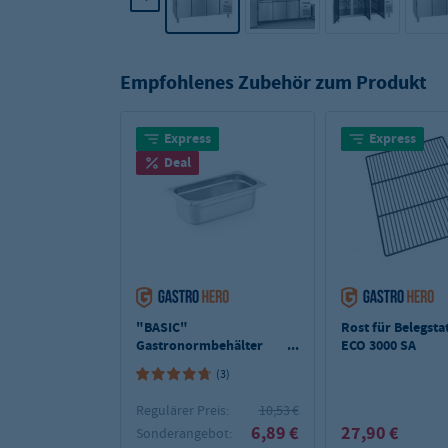
Empfohlenes Zubehör zum Produkt
Express
Express
Deal
"BASIC"
Rost für Belegsta
Gastronormbehälter
ECO 3000 SA
1/3 - 100 mm Tiefe
(3)
Regulärer Preis:
10,53 €
6,89 €
27,90 €
Sonderangebot: