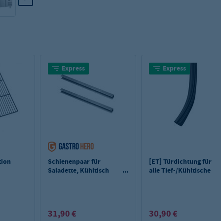
Express
Express
tion
Schienenpaar für
[ET] Türdichtung für
Saladette, Kühltisch
alle Tief-/Kühltische
ECO SA
GNH & alle
Belegstationen SHH
31,90 €
30,90 €