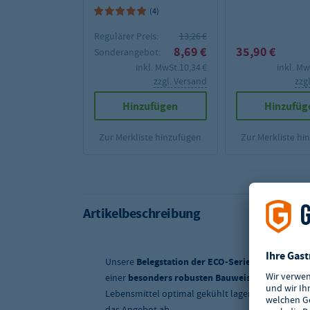
1/3 - 150 mm Tiefe
(4)
Regulärer Preis:
13,26 €
8,69 €
35,90 €
Sonderangebot:
inkl. MwSt.
10,34 €
inkl. Mw
zzgl. Versand
zzg
Hinzufügen
Hinzufüg
Zur Merkliste hinzufügen
Zur Merkliste hi
Artikelbeschreibung
Unsere
Belegstation der ECO-Serie
überzeugen m
einer
besonders robusten Bauweise
. Dank des
id
Lebensmittel optimal gekühlt lagern. Die praktis
das Angebot ab.