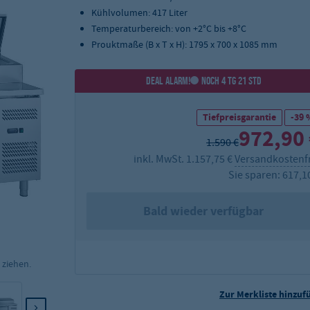
Kühlvolumen: 417 Liter
Temperaturbereich: von +2°C bis +8°C
Prouktmaße (B x T x H): 1795 x 700 x 1085 mm
DEAL ALARM!
NOCH 4 TG 21 STD
Tiefpreisgarantie
-39 
972,90
1.590 €
inkl. MwSt. 1.157,75 €
Versandkostenf
Sie sparen: 617,1
Bald wieder verfügbar
 ziehen.
Zur Merkliste hinzuf