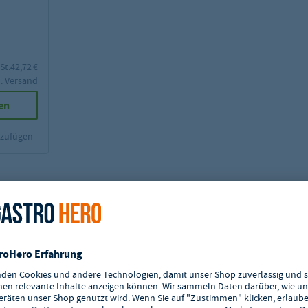
St.
42,72 €
l. Versand
en
nzufügen
it einer
hohen Funktionalität
und
ealen Temperaturbereichs von -2°C bis +8°C
können Sie Ihre
che digitale Temperaturanzeige und der
geringe Energieverbrauch
runden