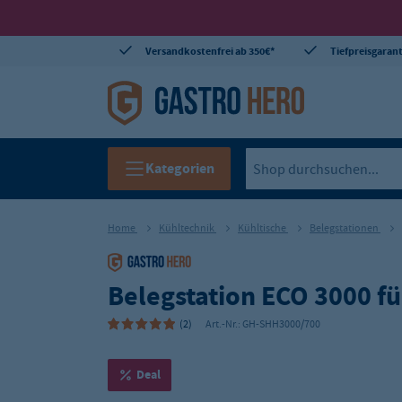
Versandkostenfrei ab 350€*
Tiefpreisgarant
Kategorien
Home
Kühltechnik
Kühltische
Belegstationen
Belegstation ECO 3000 fü
(2)
Art.-Nr.:
GH-SHH3000/700
Deal