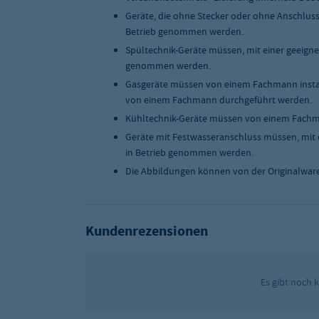
und kühlt erneut runter auf +2 °C.
Temperaturbereich
+2 °C bis +8 °C
Geräte, die ohne Stecker oder ohne Anschlus
Betrieb genommen werden.
Temperaturzonen
1
Spültechnik-Geräte müssen, mit einer geeigne
genommen werden.
Kühlung
Umluft
Gasgeräte müssen von einem Fachmann instal
von einem Fachmann durchgeführt werden.
Aggregat Position
Aggregat rechts
Kühltechnik-Geräte müssen von einem Fachma
Geräte mit Festwasseranschluss müssen, mit 
Leistung in kW
0.398
in Betrieb genommen werden.
Breite [mm]
1501 - 2000 mm
Die Abbildungen können von der Originalwar
Maße (BxTxH) in mm
1795 x 700 x 1085
Kundenrezensionen
Qualitätsstufe:
Eco
Saladetten Deckel
Edelstahl-Klappdec
Es gibt noch 
Selbstschließende Tür
Mit
Versandart
Spedition