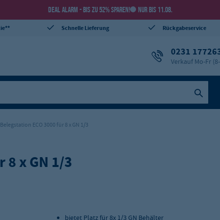
DEAL ALARM - BIS ZU 52% SPAREN!
NUR BIS 11.08.
ie**
Schnelle Lieferung
Rückgabeservice
0231 17726
Verkauf Mo-Fr (8
Belegstation ECO 3000 für 8 x GN 1/3
r 8 x GN 1/3
bietet Platz für 8x 1/3 GN Behälter