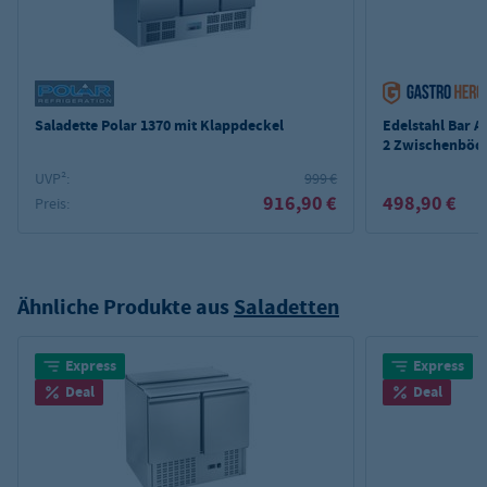
Saladette Polar 1370 mit Klappdeckel
Edelstahl Bar A
2 Zwischenböd
UVP²:
999 €
916,90 €
498,90 €
Preis:
Ähnliche Produkte aus
Saladetten
Express
Express
Deal
Deal