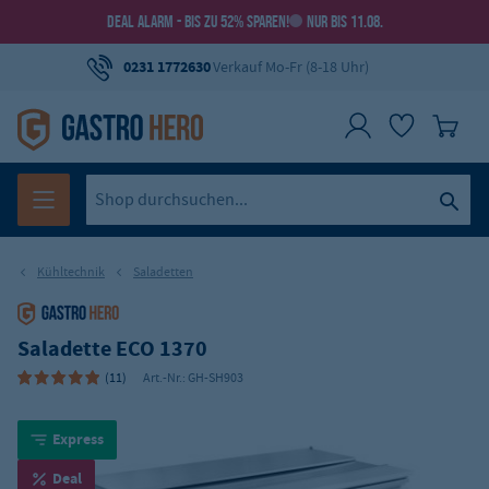
DEAL ALARM - BIS ZU 52% SPAREN!
NUR BIS 11.08.
0231 1772630
Verkauf Mo-Fr (8-18 Uhr)
Kühltechnik
Saladetten
Saladette ECO 1370
(11)
Art.-Nr.:
GH-SH903
Express
Deal