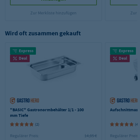
Zur Merkliste hinzufügen
Zur 
Wird oft zusammen gekauft
Express
Express
Deal
Deal
"BASIC" Gastronormbehälter 1/1 - 100
Aufschnittmas
mm Tiefe
(2)
(4)
Regulärer Preis:
14,85 €
Regulärer Preis: