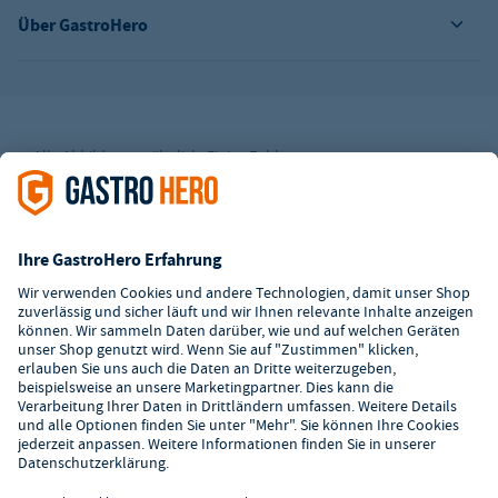
Über GastroHero
Alle Abbildungen ähnlich. Einige Zahlungsarten
können
Zusatzkosten
verursachen.
² Unverbindl. Preisempfehlung des Herstellers
*Ab einem Mbw. von 350€ netto. Bis dahin gelten Versandkosten
i.H.v. 7,90€ (zzgl. Mwst.)
**Die Tiefpreisgarantie ist nicht mit anderen Aktionen oder
Rabatten kombinierbar.