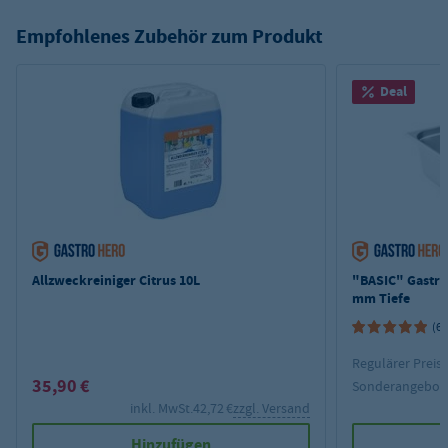
Empfohlenes Zubehör zum Produkt
Deal
Allzweckreiniger Citrus 10L
"BASIC" Gastro
mm Tiefe
(6)
Regulärer Preis:
35,90 €
Sonderangebot
inkl. MwSt.
42,72 €
zzgl. Versand
Hinzufügen