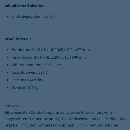
inkludiertes Zubehör:
ein Einlegeboden pro Tür
Produktdetails:
Produktmaße (B x T x H): 1365 x 700 x 877 mm
Innenmaße (B x T x H): 1293 x 515 x 500 mm
Kühlraumvolumen: 368 Liter
Anschlusswert: 230 V
Leistung: 0,435 kW
Gewicht: 104 kg
Hinweis:
Bitte beachten Sie die Temperaturhysterese (Abweichung vom
eingestellten Temperaturpunkt). Die Werkseinstellung des Kühlgeräts
liegt bei +7 °C. Der Kompressor kühlt auf +5 °C runter und schaltet