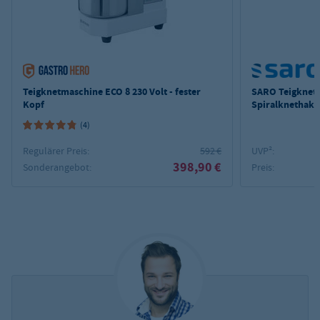
Teigknetmaschine ECO 8 230 Volt - fester
SARO Teigknet
Kopf
Spiralknethake
(4)
Regulärer Preis:
592 €
UVP²:
398,90 €
Sonderangebot:
Preis: