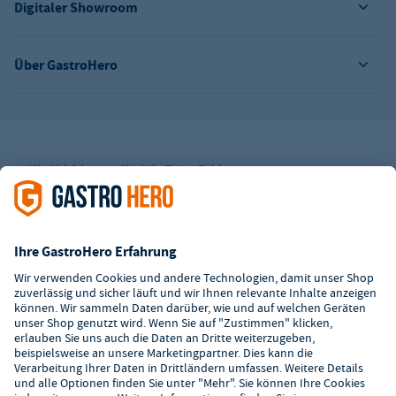
Digitaler Showroom
Über GastroHero
Alle Abbildungen ähnlich. Einige Zahlungsarten
können
Zusatzkosten
verursachen.
² Unverbindl. Preisempfehlung des Herstellers
*Ab einem Mbw. von 350€ netto. Bis dahin gelten Versandkosten
i.H.v. 7,90€ (zzgl. Mwst.)
**Die Tiefpreisgarantie ist nicht mit anderen Aktionen oder
Rabatten kombinierbar.