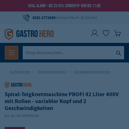
DEAL ALARM - BIS ZU 52% SPAREN!
NUR BIS 11.08.
0231 1772630
Verkauf Mo-Fr (8-18 Uhr)
Küchengeräte
Teigknetmaschinen
Spiralteigknetmaschinen
Spiral-Teigknetmaschine PROFI 42 Liter 400V
mit Rollen - variabler Kopf und 2
Geschwindigkeiten
Art.-Nr.:
GH-STKM42V2G