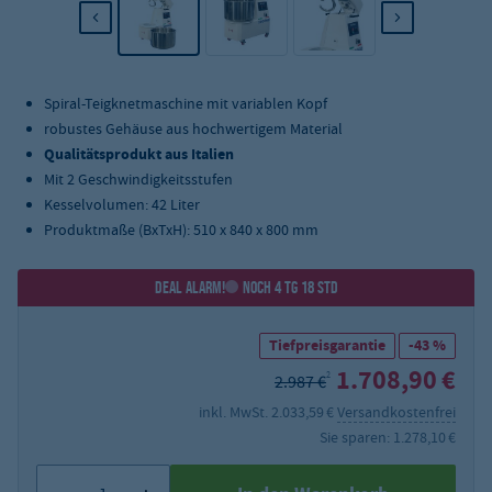
Spiral-Teigknetmaschine mit variablen Kopf
robustes Gehäuse aus hochwertigem Material
Qualitätsprodukt aus Italien
Mit 2 Geschwindigkeitsstufen
Kesselvolumen: 42 Liter
Produktmaße (BxTxH): 510 x 840 x 800 mm
DEAL ALARM!
NOCH 4 TG 18 STD
Tiefpreisgarantie
-43 %
1.708,90 €
2
2.987 €
inkl. MwSt. 2.033,59 €
Versandkostenfrei
Sie sparen: 1.278,10 €