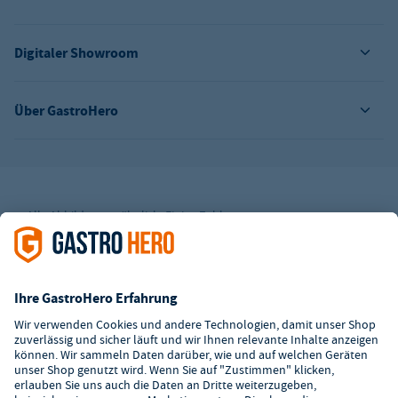
Digitaler Showroom
Über GastroHero
Alle Abbildungen ähnlich. Einige Zahlungsarten
können
Zusatzkosten
verursachen.
² Unverbindl. Preisempfehlung des Herstellers
*Ab einem Mbw. von 350€ netto. Bis dahin gelten Versandkosten
i.H.v. 7,90€ (zzgl. Mwst.)
**Die Tiefpreisgarantie ist nicht mit anderen Aktionen oder
Rabatten kombinierbar.