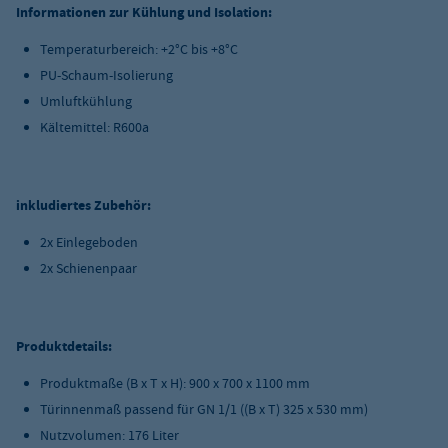
Informationen zur Kühlung und Isolation:
Temperaturbereich: +2°C bis +8°C
PU-Schaum-Isolierung
Umluftkühlung
Kältemittel: R600a
inkludiertes Zubehör:
2x Einlegeboden
2x Schienenpaar
Produktdetails:
Produktmaße (B x T x H): 900 x 700 x 1100 mm
Türinnenmaß passend für GN 1/1 ((B x T) 325 x 530 mm)
Nutzvolumen: 176 Liter