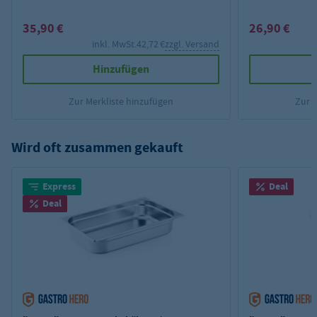
35,90 €
26,90 €
inkl. MwSt.
42,72 €
zzgl. Versand
Hinzufügen
Zur Merkliste hinzufügen
Zur 
Wird oft zusammen gekauft
Express
Deal
Deal