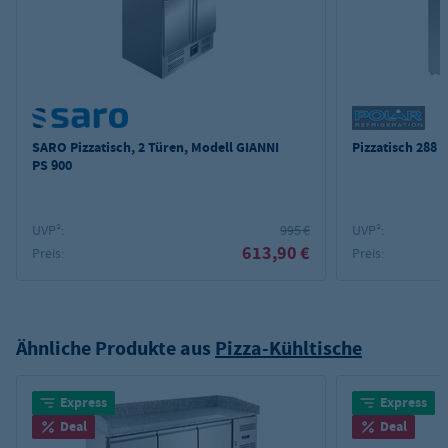
SARO Pizzatisch, 2 Türen, Modell GIANNI
Pizzatisch 288 -
PS 900
UVP²:
995 €
UVP²:
613,90 €
Preis:
Preis:
Ähnliche Produkte aus
Pizza-Kühltische
Express
Express
Deal
Deal