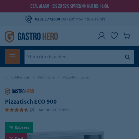
DEAL ALARM - BIS ZU 52% SPAREN!
NUR BIS 11.08.
0231 1772630
Verkauf Mo-Fr (8-18 Uhr)
Kühltechnik
Kühltische
Pizza-Kühltische
Pizzatisch ECO 900
(2)
Art.-Nr.:
GH-PSH900
Express
Deal