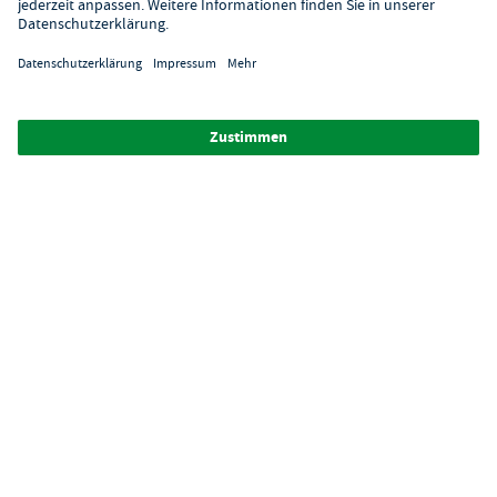
Über GastroHero
Alle Abbildungen ähnlich. Einige Zahlungsarten
können
Zusatzkosten
verursachen.
² Unverbindl. Preisempfehlung des Herstellers
*Ab einem Mbw. von 350€ netto. Bis dahin gelten Versandkosten
i.H.v. 7,90€ (zzgl. Mwst.)
**Die Tiefpreisgarantie ist nicht mit anderen Aktionen oder
Rabatten kombinierbar.