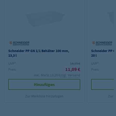
Schneider PP GN 1/1 Behälter 100 mm,
Schneider PP G
13,3 l
20 l
UVP²:
14,15 €
UVP²:
11,09 €
Preis:
Preis:
inkl. MwSt.
13,20 €
zzgl. Versand
Hinzufügen
Zur Merkliste hinzufügen
Zur 