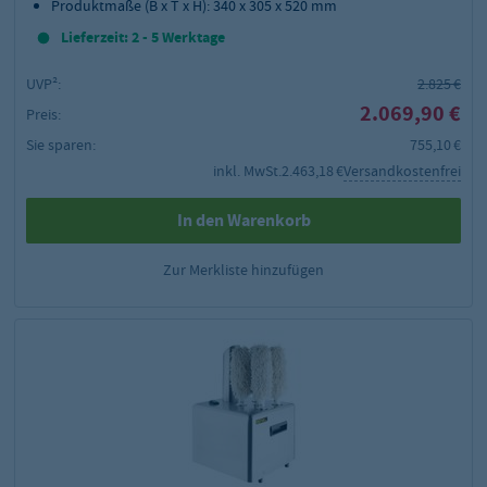
Produktmaße (B x T x H): 340 x 305 x 520 mm
Lieferzeit: 2 - 5 Werktage
UVP²:
2.825 €
2.069,90 €
Preis:
Sie sparen:
755,10 €
inkl. MwSt.
2.463,18 €
Versandkostenfrei
In den Warenkorb
Zur Merkliste hinzufügen