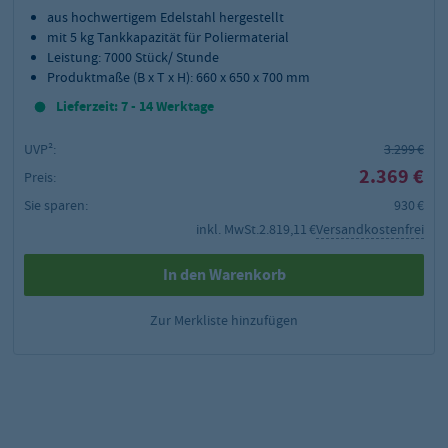
aus hochwertigem Edelstahl hergestellt
mit 5 kg Tankkapazität für Poliermaterial
Leistung: 7000 Stück/ Stunde
Produktmaße (B x T x H): 660 x 650 x 700 mm
Lieferzeit: 7 - 14 Werktage
UVP²:
3.299 €
2.369 €
Preis:
Sie sparen:
930 €
inkl. MwSt.
2.819,11 €
Versandkostenfrei
In den Warenkorb
Zur Merkliste hinzufügen