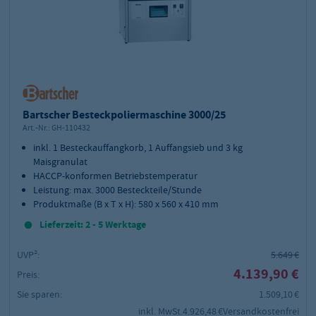
Bartscher Besteckpoliermaschine 3000/25
Art.-Nr.:
GH-110432
inkl. 1 Besteckauffangkorb, 1 Auffangsieb und 3 kg
Maisgranulat
HACCP-konformen Betriebstemperatur
Leistung: max. 3000 Besteckteile/Stunde
Produktmaße (B x T x H): 580 x 560 x 410 mm
Lieferzeit: 2 - 5 Werktage
UVP²:
5.649 €
4.139,90 €
Preis:
Sie sparen:
1.509,10 €
inkl. MwSt.
4.926,48 €
Versandkostenfrei