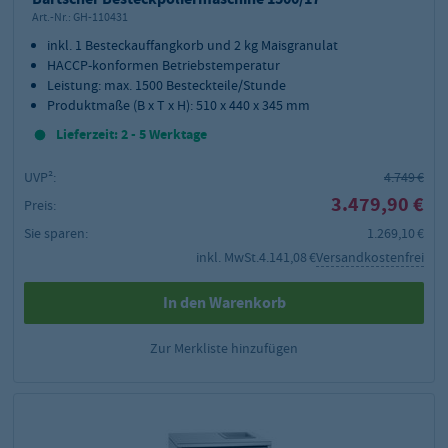
Art.-Nr.:
GH-110431
inkl. 1 Besteckauffangkorb und 2 kg Maisgranulat
HACCP-konformen Betriebstemperatur
Leistung: max. 1500 Besteckteile/Stunde
Produktmaße (B x T x H): 510 x 440 x 345 mm
Lieferzeit: 2 - 5 Werktage
UVP²:
4.749 €
3.479,90 €
Preis:
Sie sparen:
1.269,10 €
inkl. MwSt.
4.141,08 €
Versandkostenfrei
In den Warenkorb
Zur Merkliste hinzufügen