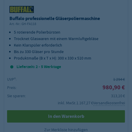
Buffalo professionelle Gläserpoliermaschine
Art.-Nr.:
GH-FA118
5 rotierende Polierbürsten
Trocknet Glaswaren mit einem Warmluftgebläse
Kein Klarspüler erforderlich
Bis zu 330 Gläser pro Stunde
Produktmaße (B x T x H): 300 x 330 x 510 mm
Lieferzeit: 2 - 5 Werktage
UVP²:
1.294 €
980,90 €
Preis:
Sie sparen:
313,10 €
inkl. MwSt.
1.167,27 €
Versandkostenfrei
In den Warenkorb
Zur Merkliste hinzufügen