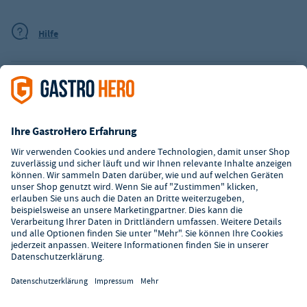
Hilfe
Digitaler Showroom
Über GastroHero
Alle Abbildungen ähnlich. Einige Zahlungsarten
können
Zusatzkosten
verursachen.
² Unverbindl. Preisempfehlung des Herstellers
*Ab einem Mbw. von 350€ netto. Bis dahin gelten Versandkosten
i.H.v. 7,90€ (zzgl. Mwst.)
**Die Tiefpreisgarantie ist nicht mit anderen Aktionen oder
Rabatten kombinierbar.