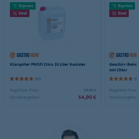
Express
Express
Deal
Deal
Klarspüler PROFI Citro 10 Liter Kanister
Geschirr-Reinig
mit Chlor
(17)
(5)
Regulärer Preis:
59,90 €
Regulärer Preis:
54,90 €
Sonderangebot:
Sonderangebot