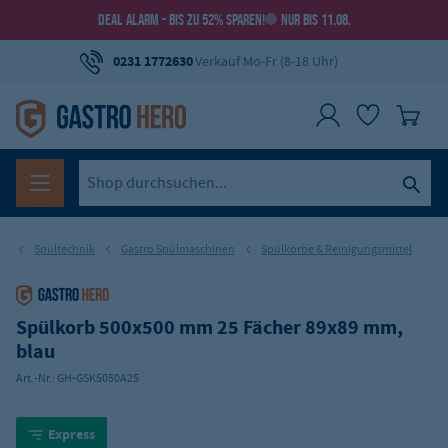
DEAL ALARM - BIS ZU 52% SPAREN!
NUR BIS 11.08.
0231 1772630
Verkauf Mo-Fr (8-18 Uhr)
Spültechnik
Gastro Spülmaschinen
Spülkörbe & Reinigungsmittel
Spülkorb 500x500 mm 25 Fächer 89x89 mm,
blau
Art.-Nr.:
GH-GSK5050A25
Express