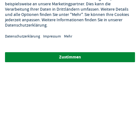
Hilfe
Digitaler Showroom
Über GastroHero
Alle Abbildungen ähnlich. Einige Zahlungsarten
können
Zusatzkosten
verursachen.
² Unverbindl. Preisempfehlung des Herstellers
*Ab einem Mbw. von 350€ netto. Bis dahin gelten Versandkosten
i.H.v. 7,90€ (zzgl. Mwst.)
**Die Tiefpreisgarantie ist nicht mit anderen Aktionen oder
Rabatten kombinierbar.