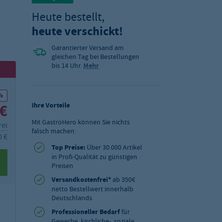
Heute bestellt,
heute verschickt!
Garantierter Versand am
gleichen Tag bei Bestellungen
bis 14 Uhr.
Mehr
%
 €
Ihre Vorteile
Mit GastroHero können Sie nichts
rei
falsch machen:
0 €
Top Preise:
Über 30.000 Artikel
in Profi-Qualität zu günstigen
Preisen
Versandkostenfrei*
ab 350€
netto Bestellwert innerhalb
Deutschlands
Professioneller Bedarf
für
Gewerbe, kirchliche-, soziale