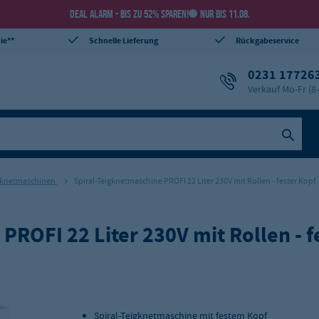
DEAL ALARM - BIS ZU 52% SPAREN!
NUR BIS 11.08.
ie**
Schnelle Lieferung
Rückgabeservice
0231 17726
Verkauf Mo-Fr (8
igknetmaschinen
Spiral-Teigknetmaschine PROFI 22 Liter 230V mit Rollen - fester Kopf
PROFI 22 Liter 230V mit Rollen - f
Spiral-Teigknetmaschine mit festem Kopf