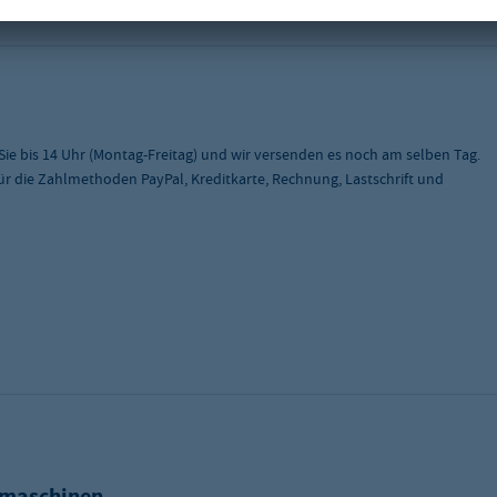
 Sie bis 14 Uhr (Montag-Freitag) und wir versenden es noch am selben Tag.
 für die Zahlmethoden PayPal, Kreditkarte, Rechnung, Lastschrift und
tmaschinen