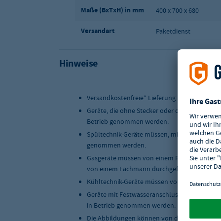
Maße (BxTxH) in mm
400 x 700 x 680
Versandart
Paketdienst
Hinweise
Versandkostenfreie* Lieferung innerhalb Deu
Geräte, die ohne Stecker oder ohne Anschlus
Betrieb genommen werden.
Spültechnik-Geräte müssen, mit einer geeigne
genommen werden.
Gasgeräte müssen von einem Fachmann instal
von einem Fachmann durchgeführt werden.
Kühltechnik-Geräte müssen von einem Fachma
Geräte mit Festwasseranschluss müssen, mit 
in Betrieb genommen werden.
Die Abbildungen können von der Originalwar