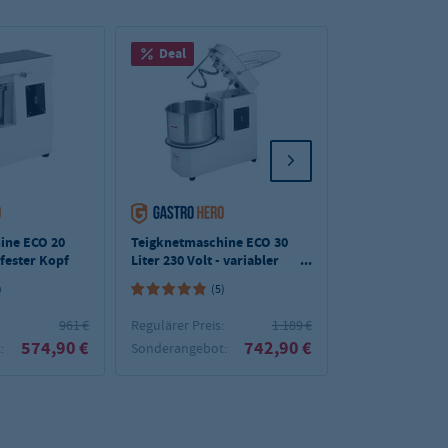
Deal
Deal
ine ECO 20
Teigknetmaschine ECO 30
Teigknetmasch
- fester Kopf
Liter 230 Volt - variabler
Liter 230 Volt -
Kopf
)
(5)
(1)
:
961 €
Regulärer Preis:
1.189 €
Regulärer Preis:
574,90 €
742,90 €
:
Sonderangebot:
Sonderangebot