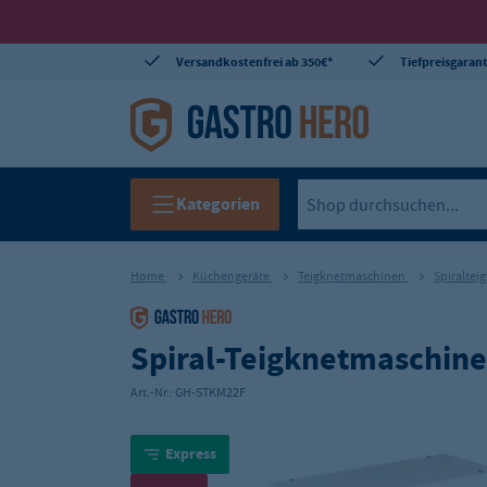
Versandkostenfrei ab 350€*
Tiefpreisgarant
Kategorien
Home
Küchengeräte
Teigknetmaschinen
Spiralte
Spiral-Teigknetmaschine 
Art.-Nr.:
GH-STKM22F
Express