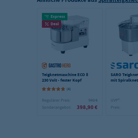
Express
Deal
Teigknetmaschine ECO 8
SARO Teigkne
230 Volt - fester Kopf
mit Spiralkne
25
(4)
Regulärer Preis:
592 €
UVP²:
398,90 €
Sonderangebot:
Preis: