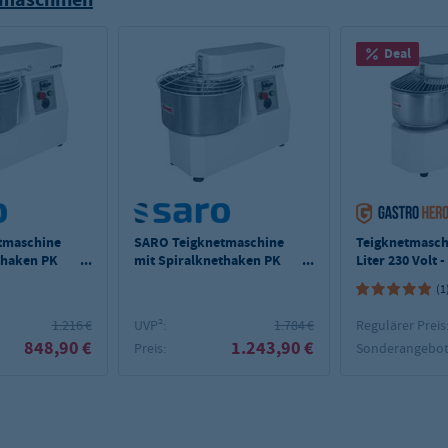
Deal
tmaschine
SARO Teigknetmaschine
Teigknetmasch
thaken PK
mit Spiralknethaken PK
Liter 230 Volt 
50
(1
1.216 €
UVP²:
1.784 €
Regulärer Preis
848,90 €
1.243,90 €
Preis:
Sonderangebot