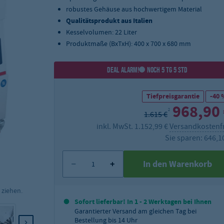
robustes Gehäuse aus hochwertigem Material
Qualitätsprodukt aus Italien
Kesselvolumen: 22 Liter
Produktmaße (BxTxH): 400 x 700 x 680 mm
DEAL ALARM!
NOCH 5 TG 5 STD
Tiefpreisgarantie
-40 
968,90
2
1.615 €
inkl. MwSt. 1.152,99 €
Versandkostenf
Sie sparen: 646,1
In den Warenkorb
 ziehen.
Sofort lieferbar! In 1 - 2 Werktagen bei Ihnen
Garantierter Versand am gleichen Tag bei
Bestellung bis 14 Uhr