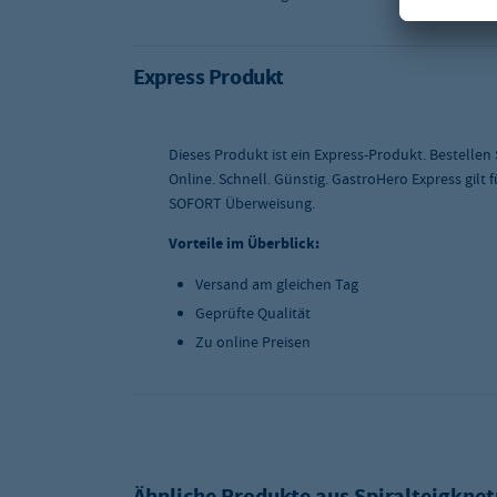
Express Produkt
Dieses Produkt ist ein Express-Produkt. Bestellen
Online. Schnell. Günstig. GastroHero Express gilt
SOFORT Überweisung.
Vorteile im Überblick:
Versand am gleichen Tag
Geprüfte Qualität
Zu online Preisen
Ähnliche Produkte aus
Spiralteigkne