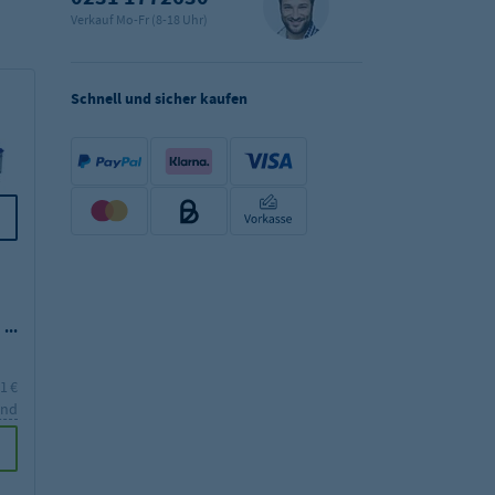
Verkauf Mo-Fr (8-18 Uhr)
Schnell und sicher kaufen
Scharnierdeckel für
Stülpdeckel für Euro-
Euro-Stapelbehälter -
Stapelbehälter - grau
weiß
14,19 €
16,69 €
1 €
inkl. MwSt.
16,89 €
inkl. MwSt.
19,86 €
and
zzgl. Versand
zzgl. Versand
Hinzufügen
Hinzufügen