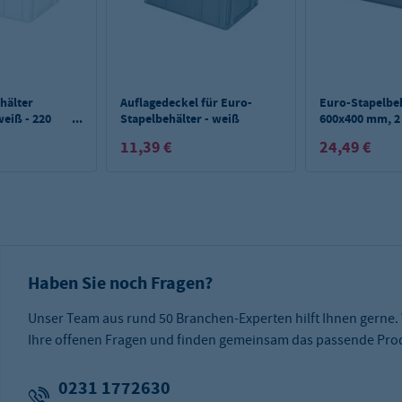
hälter
Auflagedeckel für Euro-
Euro-Stapelbe
eiß - 220
Stapelbehälter - weiß
600x400 mm, 2
Griffleisten, gr
11,39 €
24,49 €
mm
Haben Sie noch Fragen?
Unser Team aus rund 50 Branchen-Experten hilft Ihnen gerne.
Ihre offenen Fragen und finden gemeinsam das passende Prod
0231 1772630