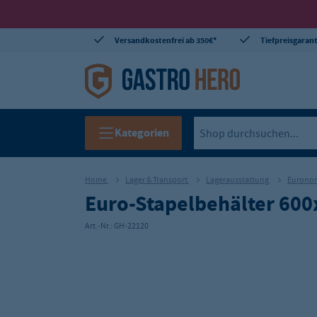
Versandkostenfrei ab 350€*
Tiefpreisgarant
Kategorien
Home
Lager & Transport
Lagerausstattung
Euronor
Euro-Stapelbehälter 60
Art.-Nr.:
GH-22120