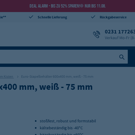
DEAL ALARM - BIS ZU 52% SPAREN!
NUR BIS 11.08.
ie**
Schnelle Lieferung
Rückgabeservice
0231 17726
Verkauf Mo-Fr (8
m Kisten
Euro-Stapelbehälter 600x400 mm, weiß - 75 mm
0x400 mm, weiß - 75 mm
stoßfest, robust und formstabil
kältebeständig bis -40°C
hitzebeständig bis +60°C