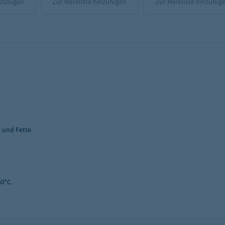
nzufügen
Zur Merkliste hinzufügen
Zur Merkliste hinzufüg
 und Fette.
60°C.