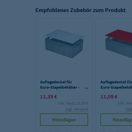
Empfohlenes Zubehör zum Produkt
Auflagedeckel für
Auflagedeckel fü
Euro-Stapelbehälter -
Euro-Stapelbehäl
weiß
rot
11,39 €
11,09 €
inkl. MwSt.
13,55 €
inkl. Mw
zzgl. Versand
zzg
Hinzufügen
Hinzufüg