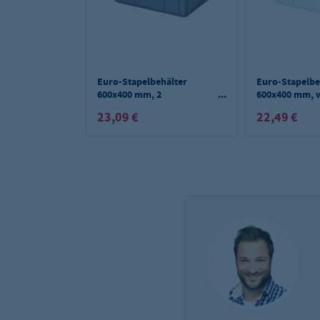
Euro-Stapelbehälter
Euro-Stapelbe
600x400 mm, 2
600x400 mm, w
Griffleisten, grau - 220
mm
23,09 €
22,49 €
mm