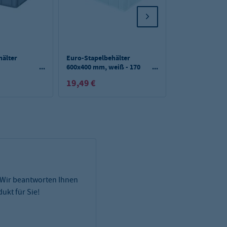
hälter
Euro-Stapelbehälter
Euro-Stapelbeh
600x400 mm, weiß - 170
600x400 mm, we
au - 170
mm
mm
19,49 €
13,89 €
 Wir beantworten Ihnen
ukt für Sie!