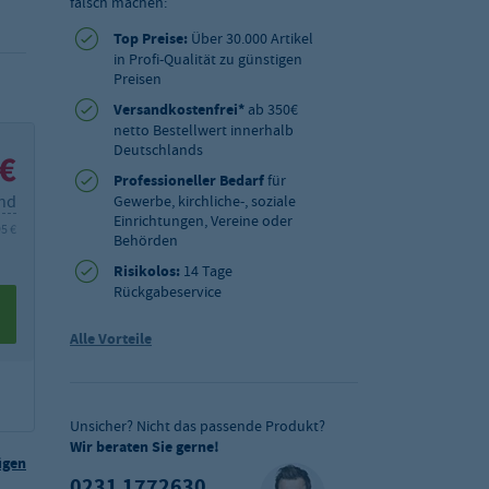
falsch machen:
Top Preise:
Über 30.000 Artikel
in Profi-Qualität zu günstigen
Preisen
Versandkostenfrei*
ab 350€
netto Bestellwert innerhalb
Deutschlands
 €
Professioneller Bedarf
für
and
Gewerbe, kirchliche-, soziale
Einrichtungen, Vereine oder
95 €
Behörden
Risikolos:
14 Tage
Rückgabeservice
Alle Vorteile
Unsicher? Nicht das passende Produkt?
Wir beraten Sie gerne!
ügen
0231 1772630