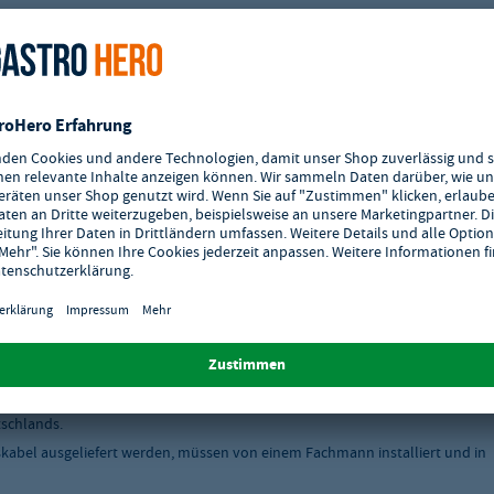
tschlands.
skabel ausgeliefert werden, müssen von einem Fachmann installiert und in