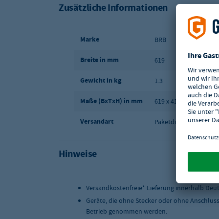
Zusätzliche Informationen
Marke
BRB
Breite in mm
619
Gewicht in kg
1.3
Maße (BxTxH) in mm
619 x 419 x 956
Versandart
Paketdienst
Hinweise
Versandkostenfreie* Lieferung innerhalb Deu
Geräte, die ohne Stecker oder ohne Anschlus
Betrieb genommen werden.