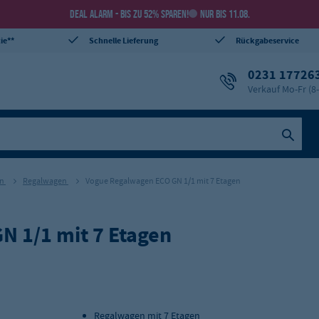
DEAL ALARM - BIS ZU 52% SPAREN!
NUR BIS 11.08.
ie**
Schnelle Lieferung
Rückgabeservice
0231 17726
Verkauf Mo-Fr (8
en
Regalwagen
Vogue Regalwagen ECO GN 1/1 mit 7 Etagen
 1/1 mit 7 Etagen
Regalwagen mit 7 Etagen