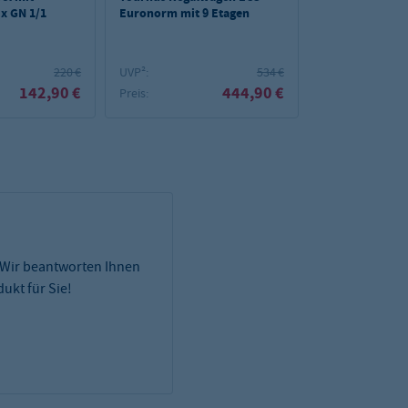
 x GN 1/1
Euronorm mit 9 Etagen
GN 2/1 mit 20 
220 €
UVP²:
534 €
UVP²:
142,90 €
444,90 €
Preis:
Preis:
 Wir beantworten Ihnen
ukt für Sie!