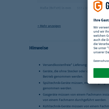
Maße (BxTxH) in mm
557 x 380 x 900
Qualitätsstufe:
Eco
+ Mehr anzeigen
Anzahl Borde:
7
Versandart
Spedition
Hinweise
Versandkostenfreie* Lieferung innerhalb Deu
Geräte, die ohne Stecker oder ohne Anschlus
Betrieb genommen werden.
Spültechnik-Geräte müssen, mit einer geeigne
genommen werden.
Gasgeräte müssen von einem Fachmann instal
von einem Fachmann durchgeführt werden.
Kühltechnik-Geräte müssen von einem Fachma