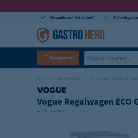
Versandkostenfrei ab 350€*
Tiefpreisgarant
Kategorien
Home
Lager & Transport
Servierwagen & Transportwag
Vogue Regalwagen ECO GN
Art.-Nr.:
GH-GG498