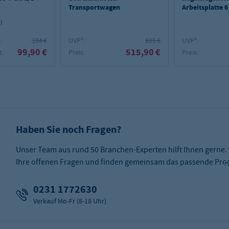
Transportwagen
Arbeitsplatte 6
1)
:
184 €
UVP²:
695 €
UVP²:
99,90 €
515,90 €
:
Preis:
Preis:
Haben Sie noch Fragen?
Unser Team aus rund 50 Branchen-Experten hilft Ihnen gerne.
Ihre offenen Fragen und finden gemeinsam das passende Prod
0231 1772630
Verkauf Mo-Fr (8-18 Uhr)