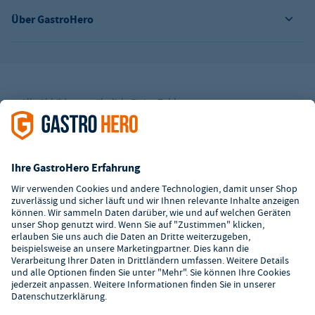
Über GastroHero
Alle Abbildungen ähnlich. Einige Zahlungsarten
können
Zusatzkosten
verursachen.
² Unverbindl. Preisempfehlung des Herstellers
*Ab einem Mbw. von 350€ netto. Bis dahin gelten Versandkosten
i.H.v. 7,90€ (zzgl. Mwst.)
**Die Tiefpreisgarantie ist nicht mit anderen Aktionen oder
Rabatten kombinierbar.