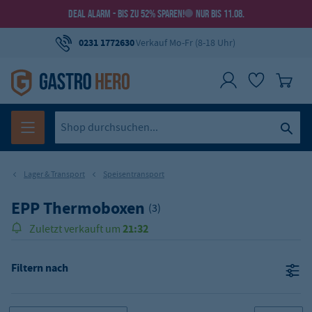
DEAL ALARM - BIS ZU 52% SPAREN!
NUR BIS 11.08.
0231 1772630
Verkauf Mo-Fr (8-18 Uhr)
Lager & Transport
Speisentransport
EPP Thermoboxen
(3)
21:32
Zuletzt verkauft um
Filtern nach