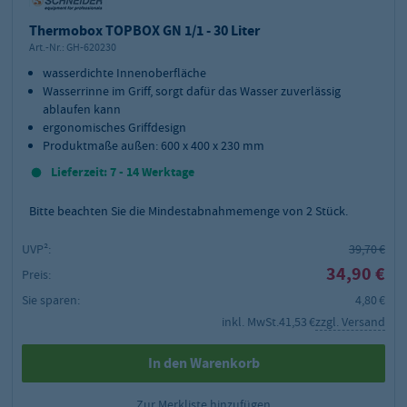
Thermobox TOPBOX GN 1/1 - 30 Liter
Art.-Nr.:
GH-620230
wasserdichte Innenoberfläche
Wasserrinne im Griff, sorgt dafür das Wasser zuverlässig
ablaufen kann
ergonomisches Griffdesign
Produktmaße außen: 600 x 400 x 230 mm
Lieferzeit: 7 - 14 Werktage
Bitte beachten Sie die Mindestabnahmemenge von
2
Stück.
UVP²:
39,70 €
34,90 €
Preis:
Sie sparen:
4,80 €
inkl. MwSt.
41,53 €
zzgl. Versand
In den Warenkorb
Zur Merkliste hinzufügen