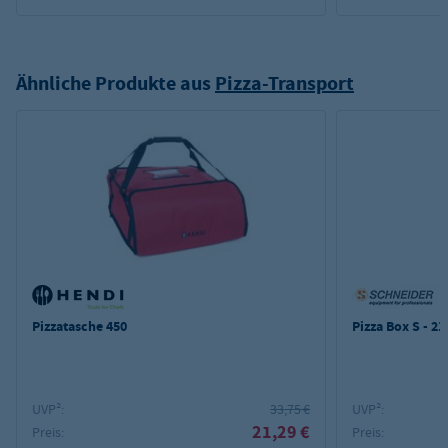
Ähnliche Produkte aus
Pizza-Transport
Pizzatasche 450
Pizza Box S - 21
UVP²:
33,75 €
UVP²:
21,29 €
Preis:
Preis: