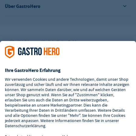
Über GastroHero
Alle Abbildungen ähnlich. Einige Zahlungsarten
können
Zusatzkosten
verursachen.
² Unverbindl. Preisempfehlung des Herstellers
*Ab einem Mbw. von 350€ netto. Bis dahin gelten Versandkosten
i.H.v. 7,90€ (zzgl. Mwst.)
**Die Tiefpreisgarantie ist nicht mit anderen Aktionen oder
Rabatten kombinierbar.