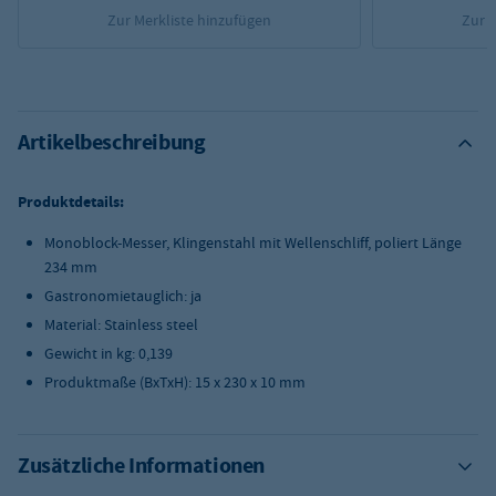
Zur Merkliste hinzufügen
Zur 
Artikelbeschreibung
Produktdetails:
Monoblock-Messer, Klingenstahl mit Wellenschliff, poliert Länge
234 mm
Gastronomietauglich: ja
Material: Stainless steel
Gewicht in kg: 0,139
Produktmaße (BxTxH): 15 x 230 x 10 mm
Zusätzliche Informationen