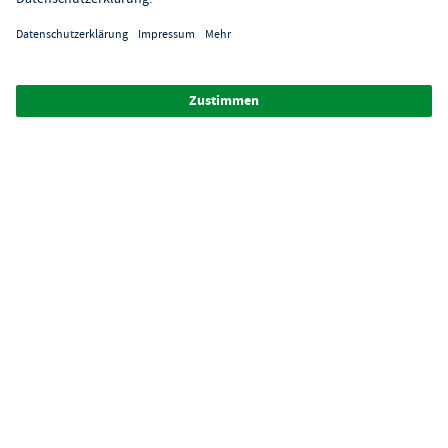
Über GastroHero
Alle Abbildungen ähnlich. Einige Zahlungsarten
können
Zusatzkosten
verursachen.
² Unverbindl. Preisempfehlung des Herstellers
*Ab einem Mbw. von 350€ netto. Bis dahin gelten Versandkosten
i.H.v. 7,90€ (zzgl. Mwst.)
**Die Tiefpreisgarantie ist nicht mit anderen Aktionen oder
Rabatten kombinierbar.
© 2026 GastroHero - Gastronomiebedarf -
AGB
/
Datenschutz
/