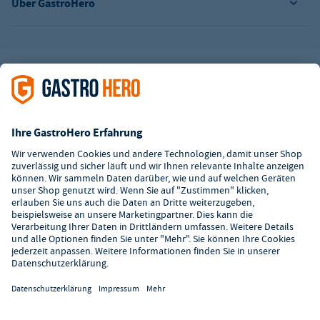
Über GastroHero
Alle Abbildungen ähnlich. Einige Zahlungsarten
können
Zusatzkosten
verursachen.
² Unverbindl. Preisempfehlung des Herstellers
*Ab einem Mbw. von 350€ netto. Bis dahin gelten Versandkosten
i.H.v. 7,90€ (zzgl. Mwst.)
**Die Tiefpreisgarantie ist nicht mit anderen Aktionen oder
Rabatten kombinierbar.
© 2026 GastroHero - Gastronomiebedarf -
AGB
/
Datenschutz
/