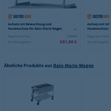
Aufsatz mit Beleuchtung und
Aufsatz mit In
Hustenschutz für Bain-Marie Wagen
Hustenschutz f
PROFI 3x GN 1/1 mit Trockenheizung /
PROFI 3x GN 1/
Regulärer Preis:
1.068 €
Regulärer Preis:
abnehmbarer Wanne
abnehmbarer 
697,90 €
Sonderangebot:
Sonderangebot
Ähnliche Produkte aus
Bain-Marie-Wagen