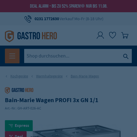
DEAL ALARM - BIS ZU 52% SPAREN!
NUR BIS 11.08.
0231 1772630
Verkauf Mo-Fr (8-18 Uhr)
Kochgeräte
Warmhaltegeräte
Bain-Marie-Wagen
Bain-Marie Wagen PROFI 3x GN 1/1
Art.-Nr.:
GH-ART-026-AC
Express
Deal