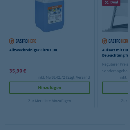
Deal
Allzweckreiniger Citrus 10L
Aufsatz mit Hu
Beleuchtung fü
PROFI 3x GN 1/
Regulärer Preis:
35,90 €
Sonderangebot
inkl. MwSt.
42,72 €
zzgl. Versand
inkl. 
Hinzufügen
Zur Merkliste hinzufügen
Zur 