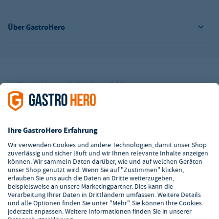
Über GastroHero
Alle Abbildungen ähnlich. Einige Zahlungsarten
können
Zusatzkosten
verursachen.
² Unverbindl. Preisempfehlung des Herstellers
*Ab einem Mbw. von 350€ netto. Bis dahin gelten Versandkosten
i.H.v. 7,90€ (zzgl. Mwst.)
**Die Tiefpreisgarantie ist nicht mit anderen Aktionen oder
Rabatten kombinierbar.