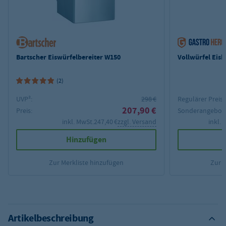
Bartscher Eiswürfelbereiter W150
Vollwürfel Eisb
(2)
UVP²:
298 €
Regulärer Preis:
207,90 €
Preis:
Sonderangebot
inkl. MwSt.
247,40 €
zzgl. Versand
inkl. 
Hinzufügen
Zur Merkliste hinzufügen
Zur 
Artikelbeschreibung