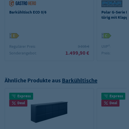
Barkühltisch ECO 0/6
Polar G-Serie 
türig mit Klapp
Regulärer Preis:
3.035 €
UVP²:
1.499,90 €
Sonderangebot:
Preis:
Ähnliche Produkte aus
Barkühltische
Express
Express
Deal
Deal