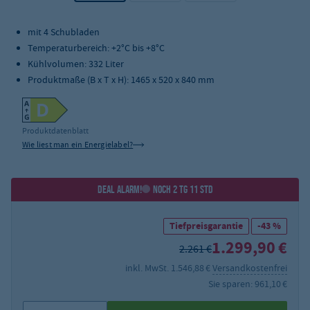
mit 4 Schubladen
Temperaturbereich: +2°C bis +8°C
Kühlvolumen: 332 Liter
Produktmaße (B x T x H): 1465 x 520 x 840 mm
Produktdatenblatt
Wie liest man ein Energielabel?
DEAL ALARM!
NOCH 2 TG 11 STD
Tiefpreisgarantie
-43 %
1.299,90 €
2.261 €
inkl. MwSt. 1.546,88 €
Versandkostenfrei
Sie sparen: 961,10 €