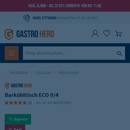
DEAL ALARM - BIS ZU 52% SPAREN!
NUR BIS 11.08.
0231 1772630
Verkauf Mo-Fr (8-18 Uhr)
Kühltechnik
Kühltische
Barkühltische
Barkühltisch ECO 0/4
(1)
Art.-Nr.:
GH-BKT-ECO0/4
Express
Deal