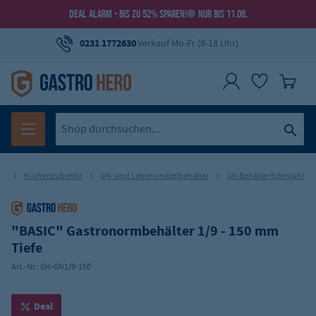
DEAL ALARM - BIS ZU 52% SPAREN!
NUR BIS 11.08.
0231 1772630
Verkauf Mo-Fr (8-18 Uhr)
Küchenzubehör
GN- und Lebensmittelbehälter
GN Behälter Edelstahl
"BASIC" Gastronormbehälter 1/9 - 150 mm
Tiefe
Art.-Nr.:
GH-GN1/9-150
Deal