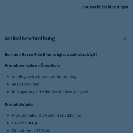
Zur Merkliste hinzufügen
Artikelbeschreibung
Bormioli Rocco Fido Einmachglas quadratisch 1,5 l
Produktvorteile im Überblick:
mit Bügelverschluss und Gummiring
eng verstaubar
für Lagerung in Tielkühlschränken geeignet
Produktdetails:
Produktmaße (Ø x Höhe): 131 x 220 mm
Gewicht: 966 g
Füllvolumen: 1500 ml