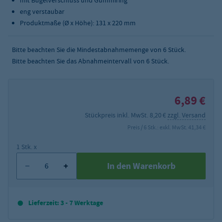
mit Bügelverschluss und Gummiring
eng verstaubar
Produktmaße (Ø x Höhe): 131 x 220 mm
Bitte beachten Sie die Mindestabnahmemenge von
6
Stück.
Bitte beachten Sie das Abnahmeintervall von 6 Stück.
6,89 €
Stückpreis inkl. MwSt. 8,20 €
zzgl. Versand
Preis / 6 Stk.: exkl. MwSt. 41,34 €
1 Stk. x
In den Warenkorb
Lieferzeit: 3 - 7 Werktage