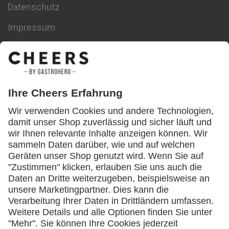
Datenschutz
Impressum
Datenschutz-Einstellungen
Themen
Bedienungsanleitung
Corona
Digitalisierung
Downloads
Energiesparen
Event
Food & Drinks
Gastro Coaching
Gastrotechnik
Gründer
Gästemanagement
Inventur
Kalkulation
Kundenbindung
Lagerung
Lebensmittel
Lifestyle
Marketing
Nachhaltigkeit
Neueröffnung
Pizza
Pizzaofen
Ratgeber
Rechtliches
Resteverwertung