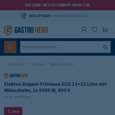
DEAL ALARM - BIS ZU 52% SPAREN!
NUR BIS 11.08.
0231 1772630
Verkauf Mo-Fr (8-18 Uhr)
Kochgeräte
Fritteusen
Elektro-Fritteusen
Elektro-Doppel-Fritteuse ECO 13+13 Liter mit
Ablasshahn, 2x 5000 W, 400 V
Art.-Nr.:
GH-EFE213A
Deal