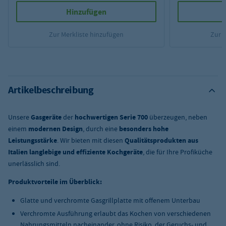
Hinzufügen
Zur Merkliste hinzufügen
Zur 
Artikelbeschreibung
Unsere
Gasgeräte
der
hochwertigen Serie 700
überzeugen, neben
einem
modernen Design
, durch eine
besonders hohe
Leistungsstärke
. Wir bieten mit diesen
Qualitätsprodukten aus
Italien
langlebige und effiziente Kochgeräte
, die für Ihre Profiküche
unerlässlich sind.
Produktvorteile im Überblick:
Glatte und verchromte Gasgrillplatte mit offenem Unterbau
Verchromte Ausführung erlaubt das Kochen von verschiedenen
Nahrungsmitteln nacheinander, ohne Risiko, der Geruchs- und