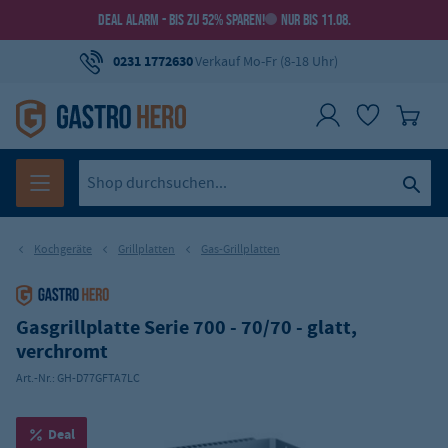
DEAL ALARM - BIS ZU 52% SPAREN!
NUR BIS 11.08.
0231 1772630
Verkauf Mo-Fr (8-18 Uhr)
Kochgeräte
Grillplatten
Gas-Grillplatten
Gasgrillplatte Serie 700 - 70/70 - glatt,
verchromt
Art.-Nr.:
GH-D77GFTA7LC
Deal