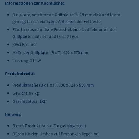
Informationen zur Kochfläche
:
Die glatte, verchromte Grillplatte ist 15 mm dick und leicht
geneigt für ein einfaches Abfließen der Fettreste
Eine herausnehmbare Fettschublade ist direkt unter der
Grillplatte platziert und fasst 2 Liter
Zwei Brenner
Maße der Grillplatte (B x T): 650 x 570 mm
Leistung: 11 kW
Produktdetails:
Produktmaße (B x T x H): 700 x 714 x 850 mm
Gewicht: 97 kg
Gasanschluss: 1/2"
Hinweis:
Dieses Produkt ist auf Erdgas eingestellt
Düsen für den Umbau auf Propangas liegen bei