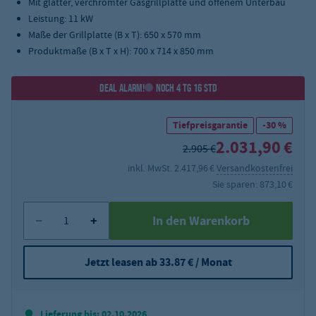
Mit glatter, verchromter Gasgrillplatte und offenem Unterbau
Leistung: 11 kW
Maße der Grillplatte (B x T): 650 x 570 mm
Produktmaße (B x T x H): 700 x 714 x 850 mm
DEAL ALARM!
NOCH 4 TG 16 STD
Tiefpreisgarantie
-30 %
2.031,90 €
2.905 €
inkl. MwSt. 2.417,96 €
Versandkostenfrei
Sie sparen: 873,10 €
In den Warenkorb
Jetzt leasen ab 33.87 € / Monat
Lieferung bis: 02.10.2026