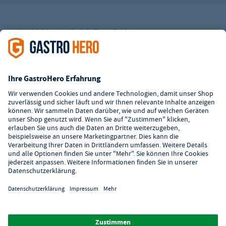
Alle Abbildungen ähnlich. Einige Zahlungsarten
können
Zusatzkosten
verursachen.
² Unverbindl. Preisempfehlung des Herstellers
*Ab einem Mbw. von 350€ netto. Bis dahin gelten Versandkosten
i.H.v. 7,90€ (zzgl. Mwst.)
**Die Tiefpreisgarantie ist nicht mit anderen Aktionen oder
Rabatten kombinierbar.
© 2026 GastroHero - Gastronomiebedarf -
AGB
/
Datenschutz
/
Datenschutzeinstellungen
/
Impressum
/
Hinweisgeber
/