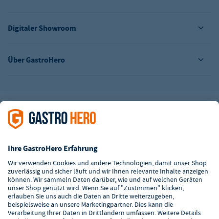
Digitaler Showroom
Über GastroHero
Alle Abbildungen ähnlich. Einige Zahlungsarten
können
Zusatzkosten
verursachen.
² Unverbindl. Preisempfehlung des Herstellers
*Ab einem Mbw. von 350€ netto. Bis dahin gelten Versandkosten
i.H.v. 7,90€ (zzgl. Mwst.)
**Die Tiefpreisgarantie ist nicht mit anderen Aktionen oder
Rabatten kombinierbar.