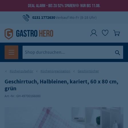
DEAL ALARM - BIS ZU 52% SPAREN!
NUR BIS 11.08.
0231 1772630
Verkauf Mo-Fr (8-18 Uhr)
Küchenzubehör
Küchenorganisation
Geschirrtücher
Geschirrtuch, Halbleinen, kariert, 60 x 80 cm,
grün
Art.-Nr.:
GH-49700166080