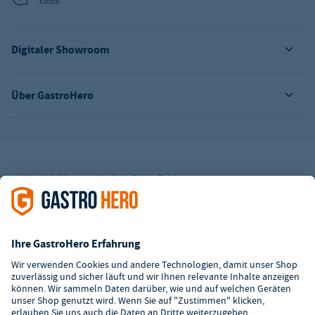
Digitaler Showroom
Über GastroHero
Alle Abbildungen ähnlich. Einige Zahlungsarten
können
Zusatzkosten
verursachen.
² Unverbindl. Preisempfehlung des Herstellers
*Ab einem Mbw. von 350€ netto. Bis dahin gelten Versandkosten
i.H.v. 7,90€ (zzgl. Mwst.)
**Die Tiefpreisgarantie ist nicht mit anderen Aktionen oder
Rabatten kombinierbar.