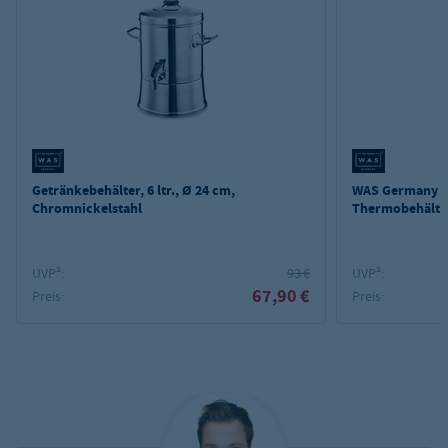
Getränkebehälter, 6 ltr., Ø 24 cm,
WAS Germany G
Chromnickelstahl
Thermobehälter,
UVP²:
93 €
UVP²:
67,90 €
Preis:
Preis: