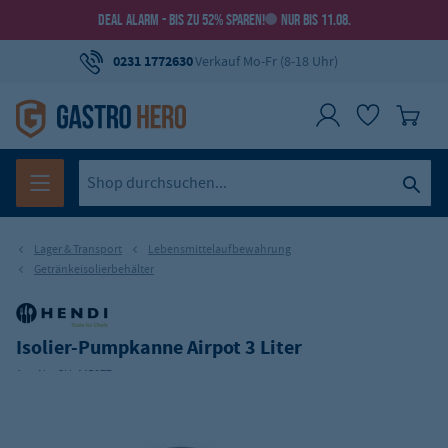
DEAL ALARM - BIS ZU 52% SPAREN!
NUR BIS 11.08.
0231 1772630
Verkauf Mo-Fr (8-18 Uhr)
Lager & Transport
Lebensmittelaufbewahrung
Getränkeisolierbehälter
Isolier-Pumpkanne Airpot 3 Liter
Art.-Nr.:
GH-445877