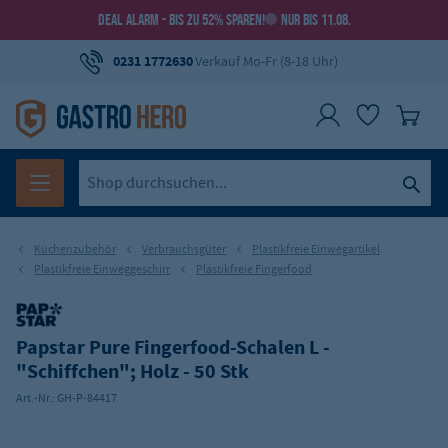
DEAL ALARM - BIS ZU 52% SPAREN!
NUR BIS 11.08.
0231 1772630
Verkauf Mo-Fr (8-18 Uhr)
Küchenzubehör
Verbrauchsgüter
Plastikfreie Einwegartikel
Plastikfreie Einweggeschirr
Plastikfreie Fingerfood
Papstar Pure Fingerfood-Schalen L -
"Schiffchen"; Holz - 50 Stk
Art.-Nr.:
GH-P-84417