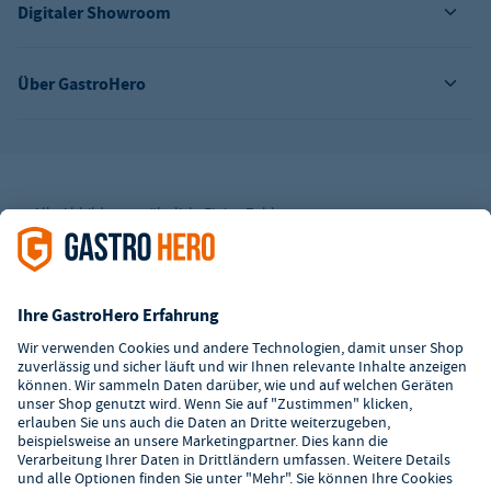
Digitaler Showroom
Über GastroHero
Alle Abbildungen ähnlich. Einige Zahlungsarten
können
Zusatzkosten
verursachen.
² Unverbindl. Preisempfehlung des Herstellers
*Ab einem Mbw. von 350€ netto. Bis dahin gelten Versandkosten
i.H.v. 7,90€ (zzgl. Mwst.)
**Die Tiefpreisgarantie ist nicht mit anderen Aktionen oder
Rabatten kombinierbar.