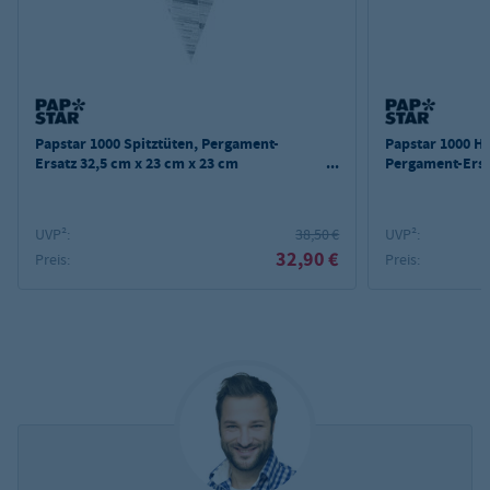
Papstar 1000 Spitztüten, Pergament-
Papstar 1000 H
Ersatz 32,5 cm x 23 cm x 23 cm
Pergament-Ersa
"Newsprint" Füllinhalt 250 g, fettdicht
"Newsprint" fe
UVP²:
38,50 €
UVP²:
32,90 €
Preis:
Preis: