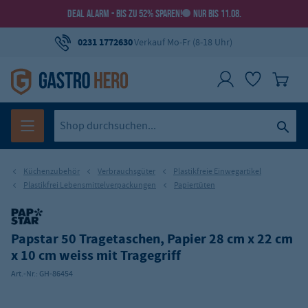
DEAL ALARM - BIS ZU 52% SPAREN!
NUR BIS 11.08.
0231 1772630
Verkauf Mo-Fr (8-18 Uhr)
Küchenzubehör
Verbrauchsgüter
Plastikfreie Einwegartikel
Plastikfrei Lebensmittelverpackungen
Papiertüten
Papstar 50 Tragetaschen, Papier 28 cm x 22 cm
x 10 cm weiss mit Tragegriff
Art.-Nr.:
GH-86454