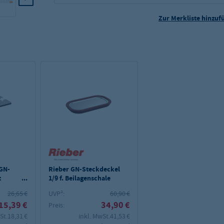
Zur Merkliste hinzuf
 GN-
Rieber GN-Steckdeckel
t
1/9 f. Beilagenschale
 und
26,65 €
UVP²:
60,90 €
 1911,
15,39 €
34,90 €
Preis:
St.
18,31 €
inkl. MwSt.
41,53 €