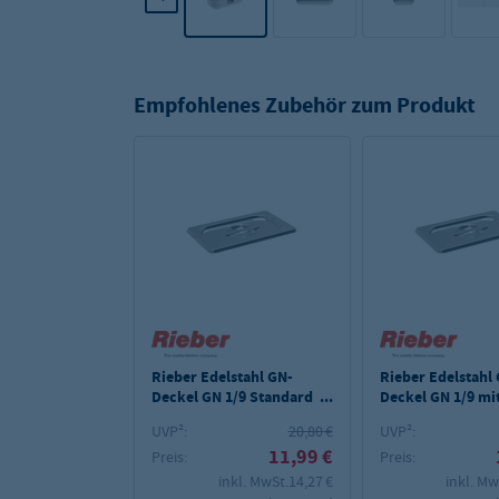
Empfohlenes Zubehör zum Produkt
Rieber Edelstahl GN-
Rieber Edelstahl
Deckel GN 1/9 Standard
Deckel GN 1/9 mi
mit Griffmulde, Mod.
Löffelaussparung
UVP²:
20,80 €
UVP²:
191
Griffmulde, Mod.
11,99 €
Preis:
A-L
Preis:
inkl. MwSt.
14,27 €
inkl. Mw