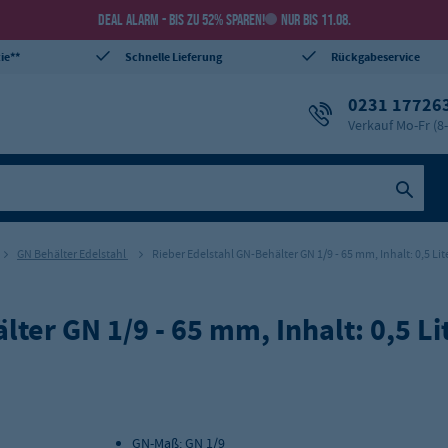
DEAL ALARM - BIS ZU 52% SPAREN!
NUR BIS 11.08.
ie**
Schnelle Lieferung
Rückgabeservice
0231 17726
Verkauf Mo-Fr (8
GN Behälter Edelstahl
Rieber Edelstahl GN-Behälter GN 1/9 - 65 mm, Inhalt: 0,5 Lit
ter GN 1/9 - 65 mm, Inhalt: 0,5 Li
GN-Maß: GN 1/9