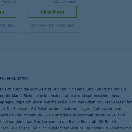
l. Versand
zzgl. Versand
en
Hinzufügen
nzufügen
Zur Merkliste hinzufügen
ter, Mod. 19 065
 sich durch die hochwertige Qualität in Material und Funktionalität aus.
ert die Marke Rieber eine beonsders robuste und spülmaschinenfeste
eprägte Stapelschultern, welche sich nur an den Ecken berühren sorgen für
eln. Die Edelstahl-GN-Behälter sind ideal zum Lagern, Aufbewahren uns
 nach den deutschen DIN 66075 und der europäischen Norm EN 631 sind
flexibel kombinierbar. Das Sortiement der Rieber Edelstahl GN-Behälter
dards-GN-Designs und auch in gelochter Ausführung, sowie GN-Behälter mit