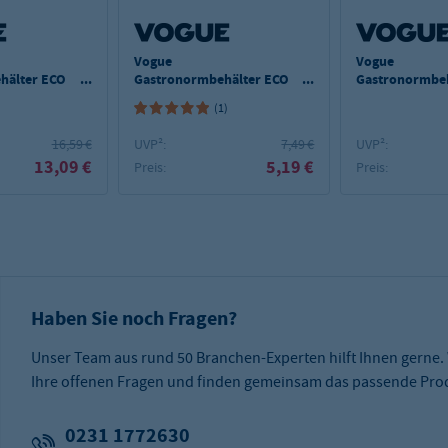
Vogue
Vogue
hälter ECO
Gastronormbehälter ECO
Gastronormbeh
mm
GN 1/2 - 65 mm
GN 1/2 - 100 
(1)
16,59 €
UVP²:
7,49 €
UVP²:
13,09 €
5,19 €
Preis:
Preis:
Haben Sie noch Fragen?
Unser Team aus rund 50 Branchen-Experten hilft Ihnen gerne.
Ihre offenen Fragen und finden gemeinsam das passende Prod
0231 1772630