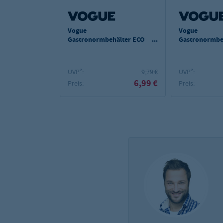
Vogue
Vogue
Gastronormbehälter ECO
Gastronormbe
GN 1/1 - 20 mm
GN 1/1 - 100 
UVP²:
9,79 €
UVP²:
6,99 €
Preis:
Preis: