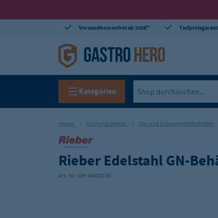
Versandkostenfrei ab 350€*
Tiefpreisgarant
Kategorien
Home
Küchenzubehör
GN- und Lebensmittelbehälter
Rieber Edelstahl GN-Behäl
Art.-Nr.:
GH-84010145