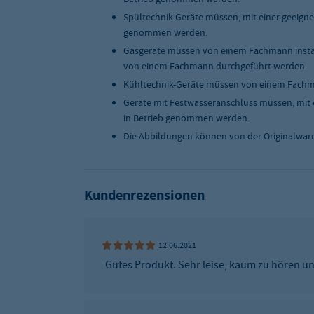
Spültechnik-Geräte müssen, mit einer geeigne
Temperaturzonen
1
genommen werden.
Gasgeräte müssen von einem Fachmann instal
Werbedisplay
Ohne
von einem Fachmann durchgeführt werden.
Kühltechnik-Geräte müssen von einem Fachma
Absorber
Kühlung
Geräte mit Festwasseranschluss müssen, mit 
in Betrieb genommen werden.
Leistung in kW
0.065
Die Abbildungen können von der Originalwar
Breite [mm]
bis 500 mm
Maße (BxTxH) in mm
440 x 510 x 530
Kundenrezensionen
Qualitätsstufe:
Eco
Versandart
Spedition
12.06.2021
Gutes Produkt. Sehr leise, kaum zu hören und