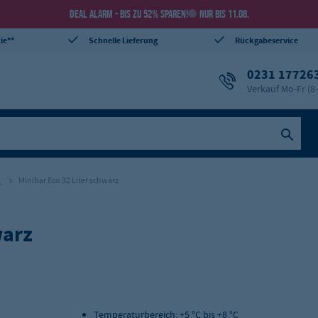
DEAL ALARM - BIS ZU 52% SPAREN!
NUR BIS 11.08.
ie**
Schnelle Lieferung
Rückgabeservice
0231 17726
Verkauf Mo-Fr (8
e
Minibar Eco 32 Liter schwarz
warz
Temperaturbereich: +5 °C bis +8 °C