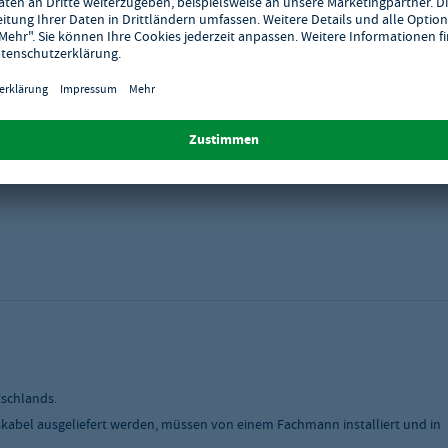
ür
chtung
 mm
tschlands.
skabel ausgeliefert werden, müssen von einem Fachmann installiert und in