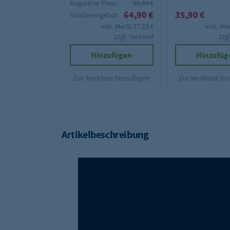
Regulärer Preis:
99,99 €
64,90 €
35,90 €
Sonderangebot:
inkl. MwSt.
77,23 €
inkl. Mw
zzgl. Versand
zzg
Hinzufügen
Hinzufüg
Zur Merkliste hinzufügen
Zur Merkliste hi
Artikelbeschreibung