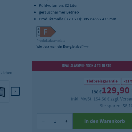
Kühlvolumen: 32 Liter
geräuscharmer Betrieb
Produktmaße (B x T x H): 385 x 455 x 475 mm
Produktdatenblatt
Wie liest man ein Energielabel?
DEAL ALARM!
NOCH 4 TG 16 STD
 ziehen.
Tiefpreisgarantie
-31 
129,90
188 €
inkl. MwSt. 154,58 €
zzgl. Vers
Sie sparen: 58,1
In den Warenkorb