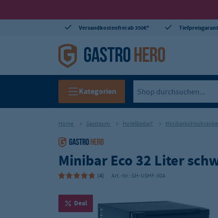
Versandkostenfrei ab 350€*
Tiefpreisgarant
Kategorien
Home
Gastraum
Hotelbedarf
Minibarkühlschränk
Minibar Eco 32 Liter sch
(4)
Art.-Nr.:
GH-USHF-30A
Deal