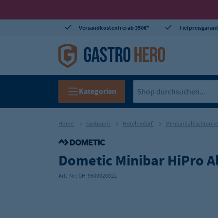
Versandkostenfrei ab 350€*
Tiefpreisgarant
Kategorien
Home
Gastraum
Hotelbedarf
Minibarkühlschränk
Dometic Minibar HiPro A
Art.-Nr.:
GH-9600028822