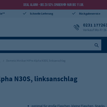
DEAL ALARM - BIS ZU 52% SPAREN!
NUR BIS 11.08.
ie**
Schnelle Lieferung
Rückgabeservice
0231 17726
Verkauf Mo-Fr (8
e
Dometic Minibar HiPro Alpha N30S, linksanschlag
lpha N30S, linksanschlag
optimal für große Flaschen, kleine Flaschen, Snacks,