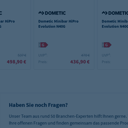
ar HiPro
Dometic Minibar HiPro
Dometic Minib
G
Evolution N40G
Evolution N40
rechtsanschla
537 €
UVP²:
470 €
UVP²:
498,90 €
436,90 €
Preis:
Preis:
Haben Sie noch Fragen?
Unser Team aus rund 50 Branchen-Experten hilft Ihnen gerne.
Ihre offenen Fragen und finden gemeinsam das passende Prod