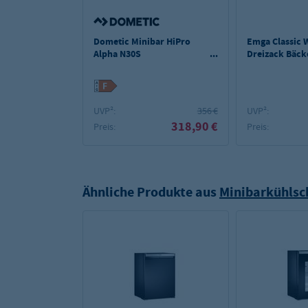
Dometic Minibar HiPro
Emga Classic 
Alpha N30S
Dreizack Bäck
rechtsanschlag
260 mm
UVP²:
356 €
UVP²:
318,90 €
Preis:
Preis:
Ähnliche Produkte aus
Minibarkühlsc