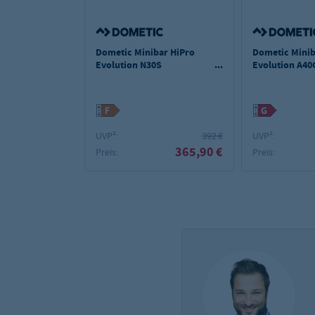
Dometic Minibar HiPro
Dometic Minib
Evolution N30S
Evolution A40
rechtsanschlag
UVP²:
392 €
UVP²:
365,90 €
Preis:
Preis: