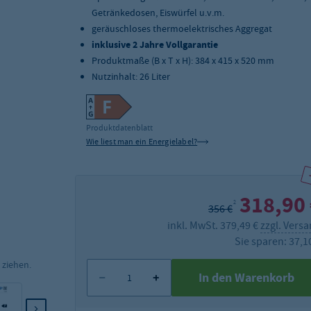
Getränkedosen, Eiswürfel u.v.m.
geräuschloses thermoelektrisches Aggregat
inklusive 2 Jahre Vollgarantie
Produktmaße (B x T x H): 384 x 415 x 520 mm
Nutzinhalt: 26 Liter
Produktdatenblatt
Wie liest man ein Energielabel?
318,90
2
356 €
inkl. MwSt. 379,49 €
zzgl. Vers
Sie sparen: 37,1
 ziehen.
In den Warenkorb