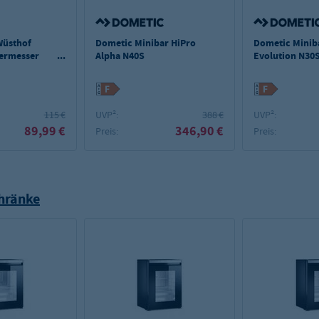
Wüsthof
Dometic Minibar HiPro
Dometic Minib
ermesser
Alpha N40S
Evolution N30
rechtsanschla
115 €
UVP²:
388 €
UVP²:
89,99 €
346,90 €
Preis:
Preis:
hränke