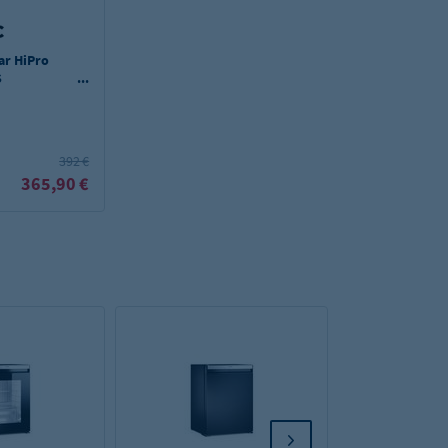
ar HiPro
S
g
392 €
365,90 €