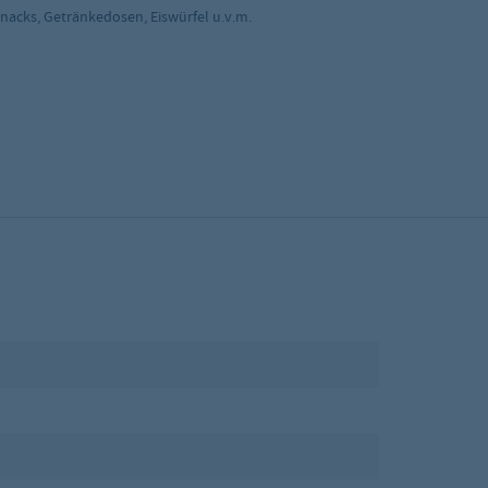
Snacks, Getränkedosen, Eiswürfel u.v.m.
n
ehend nutzbar
emperatur von 25°C