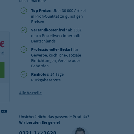
falsch machen:
Top Preise:
Über 30.000 Artikel
in Profi-Qualität zu günstigen
Preisen
Versandkostenfrei*
ab 350€
netto Bestellwert innerhalb
 €
Deutschlands
Professioneller Bedarf
für
and
Gewerbe, kirchliche-, soziale
Einrichtungen, Vereine oder
Behörden
Risikolos:
14 Tage
Rückgabeservice
Alle Vorteile
ügen
Unsicher? Nicht das passende Produkt?
Wir beraten Sie gerne!
0231 1772630