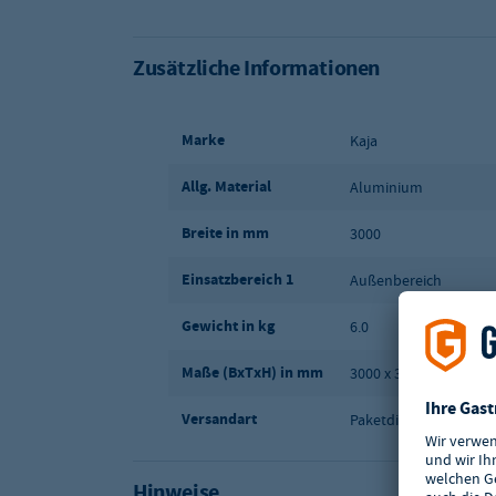
Zusätzliche Informationen
Marke
Kaja
Allg. Material
Aluminium
Breite in mm
3000
Einsatzbereich 1
Außenbereich
Gewicht in kg
6.0
Maße (BxTxH) in mm
3000 x 3000 x 2500
Versandart
Paketdienst
Hinweise