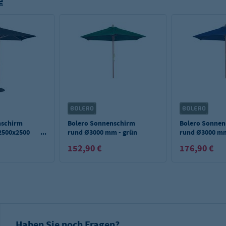
e
nschirm
Bolero Sonnenschirm
Bolero Sonne
 2500x2500
rund Ø3000 mm - grün
rund Ø3000 m
dunkelblau
152,90 €
176,90 €
Haben Sie noch Fragen?