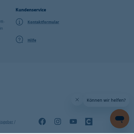
Kundenservice
VR-
Kontaktformular
in
Hilfe
isgeber
/