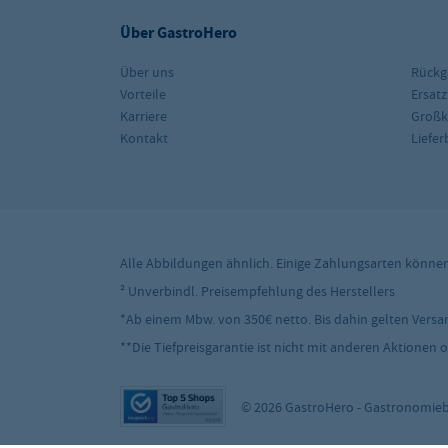
Über GastroHero
Über uns
Rückg
Vorteile
Ersatz
Karriere
Groß
Kontakt
Liefe
Alle Abbildungen ähnlich. Einige Zahlungsarten könne
² Unverbindl. Preisempfehlung des Herstellers
*Ab einem Mbw. von 350€ netto. Bis dahin gelten Versand
**Die Tiefpreisgarantie ist nicht mit anderen Aktionen
© 2026 GastroHero - Gastronomieb