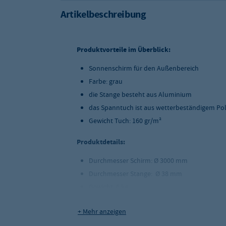
Artikelbeschreibung
Produktvorteile im Überblick:
Sonnenschirm für den Außenbereich
Farbe: grau
die Stange besteht aus Aluminium
das Spanntuch ist aus wetterbeständigem Po
Gewicht Tuch: 16
0 gr/m²
Produktdetails:
Durchmesser Schirm:
Ø 3000
mm
Durchmesser Stange:
Ø 38 mm
Gewicht: 6 kg
+ Mehr anzeigen