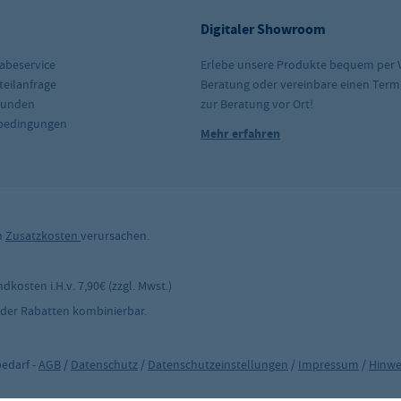
Digitaler Showroom
abeservice
Erlebe unsere Produkte bequem per 
teilanfrage
Beratung oder vereinbare einen Term
kunden
zur Beratung vor Ort!
rbedingungen
Mehr erfahren
n
Zusatzkosten
verursachen.
kosten i.H.v. 7,90€ (zzgl. Mwst.)
 oder Rabatten kombinierbar.
edarf -
AGB
/
Datenschutz
/
Datenschutzeinstellungen
/
Impressum
/
Hinwe