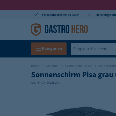
Versandkostenfrei ab 350€*
Tiefpreisgarant
Kategorien
Home
Gastraum
Gastronomie-Möbel
Sonnenschi
Sonnenschirm Pisa gra
Art.-Nr.:
GH-96926170