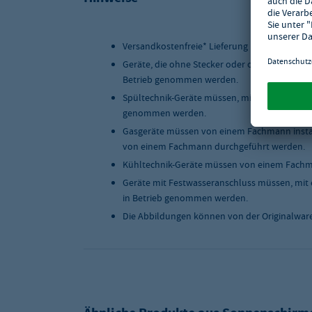
Versandkostenfreie* Lieferung innerhalb Deu
Geräte, die ohne Stecker oder ohne Anschlus
Betrieb genommen werden.
Spültechnik-Geräte müssen, mit einer geeigne
genommen werden.
Gasgeräte müssen von einem Fachmann instal
von einem Fachmann durchgeführt werden.
Kühltechnik-Geräte müssen von einem Fachma
Geräte mit Festwasseranschluss müssen, mit 
in Betrieb genommen werden.
Die Abbildungen können von der Originalwar