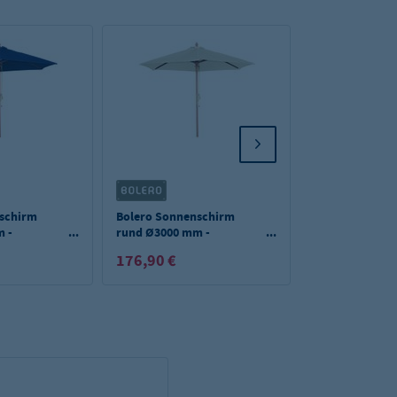
nschirm
Bolero Sonnenschirm
Bolero Sonnen
m -
rund Ø3000 mm -
quadratisch - 
cremefarben
mm - grün
176,90 €
181,90 €