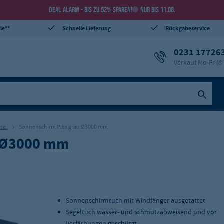
DEAL ALARM - BIS ZU 52% SPAREN!
NUR BIS 11.08.
ie**
Schnelle Lieferung
Rückgabeservice
0231 17726
Verkauf Mo-Fr (8
rme
Sonnenschirm Pisa grau Ø3000 mm
u Ø3000 mm
Sonnenschirmtuch mit Windfänger ausgetattet
Segeltuch wasser- und schmutzabweisend und vor
Verfärbungen geschützt