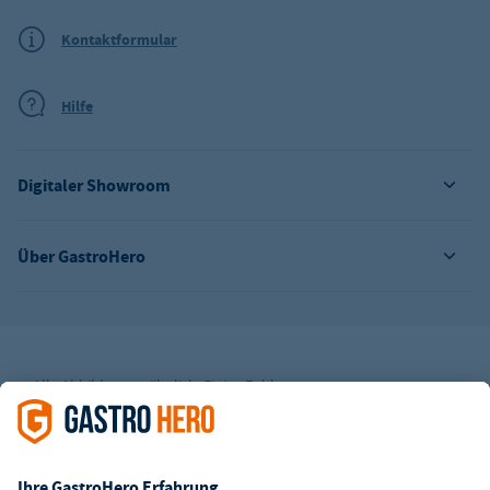
Kontaktformular
Hilfe
Digitaler Showroom
Über GastroHero
Alle Abbildungen ähnlich. Einige Zahlungsarten
können
Zusatzkosten
verursachen.
² Unverbindl. Preisempfehlung des Herstellers
*Ab einem Mbw. von 350€ netto. Bis dahin gelten Versandkosten
i.H.v. 7,90€ (zzgl. Mwst.)