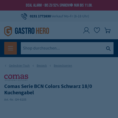
DEAL ALARM - BIS ZU 52% SPAREN!
NUR BIS 11.08.
0231 1772630
Verkauf Mo-Fr (8-18 Uhr)
Gedeckter Tisch
Besteck
Besteckserien
Comas Serie BCN Colors Schwarz 18/0
Kuchengabel
Art.-Nr.:
GH-6105