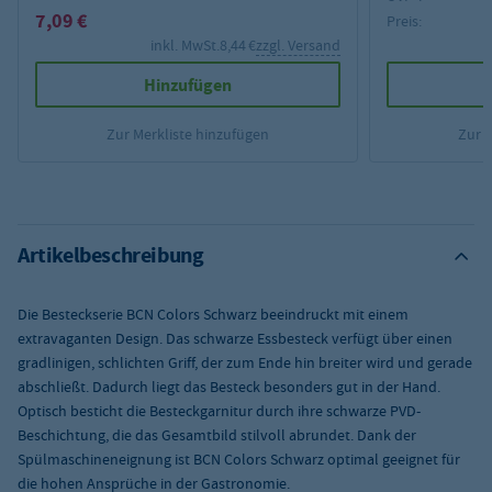
7,09 €
Preis:
inkl. MwSt.
8,44 €
zzgl. Versand
Hinzufügen
Zur Merkliste hinzufügen
Zur 
Artikelbeschreibung
Die Besteckserie BCN Colors Schwarz beeindruckt mit einem
extravaganten Design. Das schwarze Essbesteck verfügt über einen
gradlinigen, schlichten Griff, der zum Ende hin breiter wird und gerade
abschließt. Dadurch liegt das Besteck besonders gut in der Hand.
Optisch besticht die Besteckgarnitur durch ihre schwarze PVD-
Beschichtung, die das Gesamtbild stilvoll abrundet. Dank der
Spülmaschineneignung ist BCN Colors Schwarz optimal geeignet für
die hohen Ansprüche in der Gastronomie.