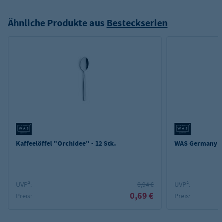
Ähnliche Produkte aus
Besteckserien
Kaffeelöffel "Orchidee" - 12 Stk.
WAS Germany M
UVP²:
0,94 €
UVP²:
0,69 €
Preis:
Preis: