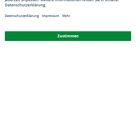
Über GastroHero
Alle Abbildungen ähnlich. Einige Zahlungsarten
können
Zusatzkosten
verursachen.
² Unverbindl. Preisempfehlung des Herstellers
*Ab einem Mbw. von 350€ netto. Bis dahin gelten Versandkosten
i.H.v. 7,90€ (zzgl. Mwst.)
**Die Tiefpreisgarantie ist nicht mit anderen Aktionen oder
Rabatten kombinierbar.