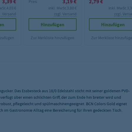
3,39 €
3,19 €
2,79 €
Preis:
wSt.
4,03 €
inkl. MwSt.
3,80 €
inkl. MwSt.
3,3
l. Versand
zzgl. Versand
zzgl. Vers
en
Hinzufügen
Hinzufügen
nzufügen
Zur Merkliste hinzufügen
Zur Merkliste hinzufüg
ingucker. Das Essbesteck aus 18/0 Edelstahl sticht mit seiner goldenen PVD-
verfügt über einen schlichten Griff, der zum Ende hin breiter wird und
s robust, pflegeleicht und spülmaschinengeeignet. BCN Colors Gold eignet
auch im Gastronomie Alltag eine Bereicherung für Ihren gedeckten Tisch.