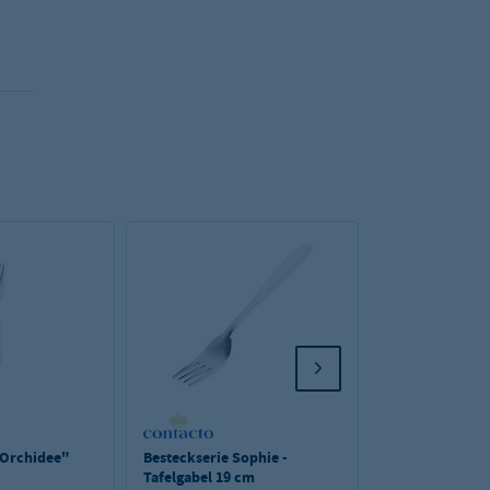
"Orchidee"
Besteckserie Sophie -
Menügabel "Bas
Tafelgabel 19 cm
12 Stk.