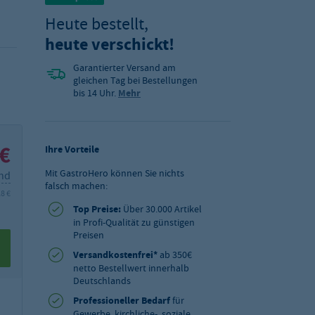
Heute bestellt,
heute verschickt!
Garantierter Versand am
gleichen Tag bei Bestellungen
bis 14 Uhr.
Mehr
 €
Ihre Vorteile
Mit GastroHero können Sie nichts
and
falsch machen:
28 €
Top Preise:
Über 30.000 Artikel
in Profi-Qualität zu günstigen
Preisen
Versandkostenfrei*
ab 350€
netto Bestellwert innerhalb
Deutschlands
Professioneller Bedarf
für
Gewerbe, kirchliche-, soziale