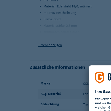
Material: Edelstahl 18/0, satiniert
mit PVD-Beschichtung
Farbe: Gold
Materialstärke: 2,5 mm
spülmaschinengeeignet
Länge: 110 mm
+ Mehr anzeigen
Gewicht: 15 g
Comas Serie: BCN Colors Gold
Zusätzliche Informationen
Marke
COMAS
Allg. Material
Edelstahl 18/0
Stilrichtung
Trendy