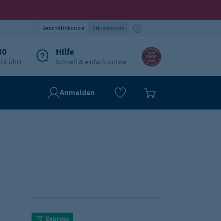
Geschäftskunde
Privatkunde
30
Hilfe
-18 Uhr)
Schnell & einfach online
Anmelden