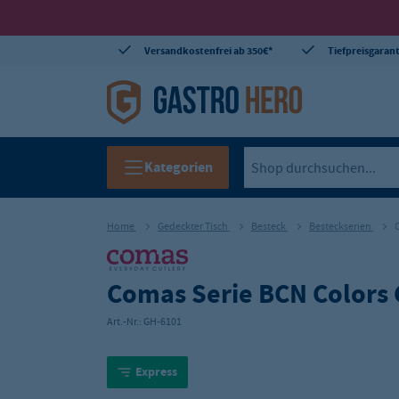
Versandkostenfrei ab 350€*
Tiefpreisgarant
Kategorien
Home
Gedeckter Tisch
Besteck
Besteckserien
Comas Serie BCN Colors 
Art.-Nr.:
GH-6101
Express