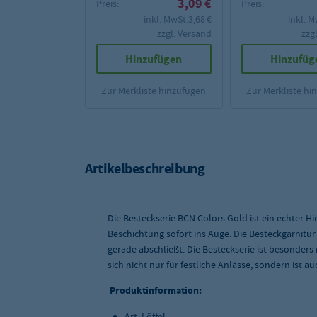
3,09 €
Preis:
Preis:
inkl. MwSt.
3,68 €
inkl. M
zzgl. Versand
zzg
Hinzufügen
Hinzufüg
Zur Merkliste hinzufügen
Zur Merkliste hi
Artikelbeschreibung
Die Besteckserie BCN Colors Gold ist ein echter H
Beschichtung sofort ins Auge. Die Besteckgarnitur 
gerade abschließt. Die Besteckserie ist besonder
sich nicht nur für festliche Anlässe, sondern ist 
Produktinformation:
Art: Löffel