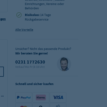
Einrichtungen, Vereine oder
Behörden
Risikolos:
14 Tage
ügen
Rückgabeservice
Alle Vorteile
Express
Express
Unsicher? Nicht das passende Produkt?
Wir beraten Sie gerne!
0231 1772630
Verkauf Mo-Fr (8-18 Uhr)
Schnell und sicher kaufen
Comas Serie BCN
Comas Serie BCN
Colors Gold 18/0
Colors Gold 18/0
Kaffeelöffel
Dessertmesser
UVP²:
3,77 €