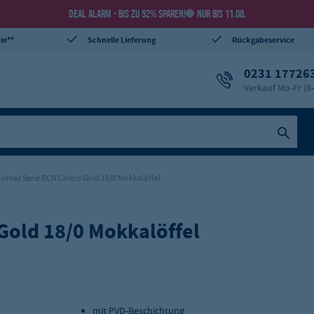
DEAL ALARM - BIS ZU 52% SPAREN!
NUR BIS 11.08.
ie**
Schnelle Lieferung
Rückgabeservice
0231 17726
Verkauf Mo-Fr (8
Comas Serie BCN Colors Gold 18/0 Mokkalöffel
Gold 18/0 Mokkalöffel
mit PVD-Beschichtung