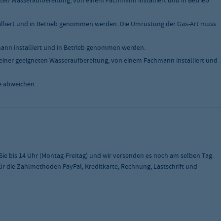
ten Wasseraufbereitung, von einem Fachmann installiert und in Betrieb
liert und in Betrieb genommen werden. Die Umrüstung der Gas-Art muss
nn installiert und in Betrieb genommen werden.
einer geeigneten Wasseraufbereitung, von einem Fachmann installiert und
e abweichen.
 Sie bis 14 Uhr (Montag-Freitag) und wir versenden es noch am selben Tag.
 für die Zahlmethoden PayPal, Kreditkarte, Rechnung, Lastschrift und