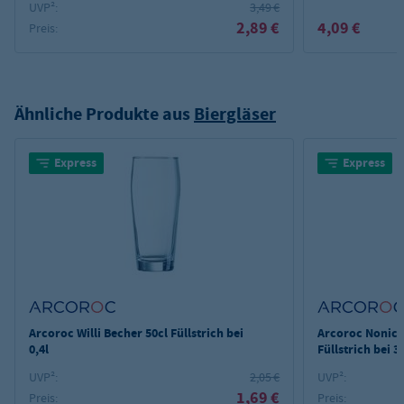
UVP²:
3,49 €
2,89 €
4,09 €
Preis:
Ähnliche Produkte aus
Biergläser
Express
Express
Arcoroc Willi Becher 50cl Füllstrich bei
Arcoroc Nonic 
0,4l
Füllstrich bei 3
UVP²:
2,05 €
UVP²:
1,69 €
Preis:
Preis: