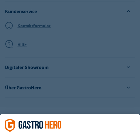
Kundenservice
Kontaktformular
Hilfe
Digitaler Showroom
Über GastroHero
Alle Abbildungen ähnlich. Einige Zahlungsarten
können
Zusatzkosten
verursachen.
² Unverbindl. Preisempfehlung des Herstellers