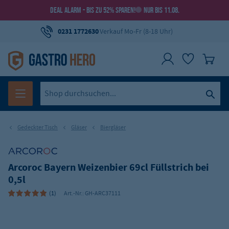
DEAL ALARM - BIS ZU 52% SPAREN!
NUR BIS 11.08.
0231 1772630
Verkauf Mo-Fr (8-18 Uhr)
Gedeckter Tisch
Gläser
Biergläser
Arcoroc Bayern Weizenbier 69cl Füllstrich bei
0,5l
(1)
Art.-Nr.:
GH-ARC37111