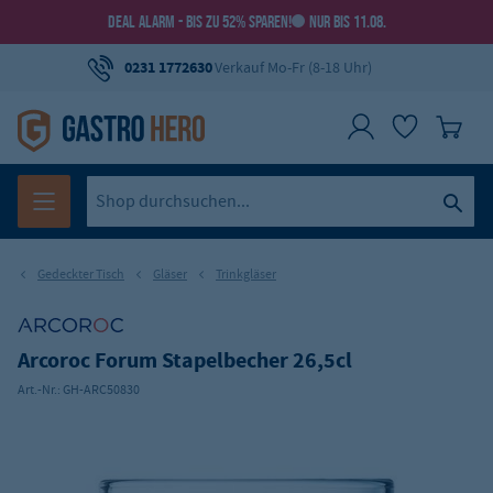
DEAL ALARM - BIS ZU 52% SPAREN!
NUR BIS 11.08.
0231 1772630
Verkauf Mo-Fr (8-18 Uhr)
Gedeckter Tisch
Gläser
Trinkgläser
Arcoroc Forum Stapelbecher 26,5cl
Art.-Nr.:
GH-ARC50830