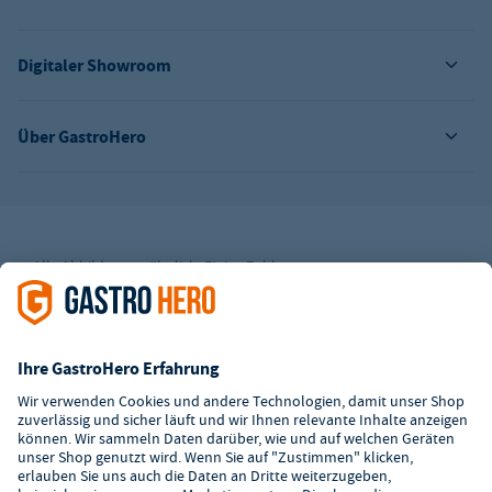
Digitaler Showroom
Über GastroHero
Alle Abbildungen ähnlich. Einige Zahlungsarten
können
Zusatzkosten
verursachen.
² Unverbindl. Preisempfehlung des Herstellers
*Ab einem Mbw. von 350€ netto. Bis dahin gelten Versandkosten
i.H.v. 7,90€ (zzgl. Mwst.)
**Die Tiefpreisgarantie ist nicht mit anderen Aktionen oder
Rabatten kombinierbar.