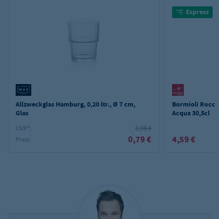
Express
Allzweckglas Hamburg, 0,20 ltr., Ø 7 cm,
Bormioli Rocc
Glas
Acqua 30,5cl
UVP²:
0,96 €
0,79 €
4,59 €
Preis: