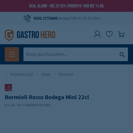
DEAL ALARM - BIS ZU 52% SPAREN!
NUR BIS 11.08.
0231 1772630
Verkauf Mo-Fr (8-18 Uhr)
Gedeckter Tisch
Gläser
Glasserien
Bormioli Rocco Bodega Mini 22cl
Art.-Nr.:
GH-710860BN7021990