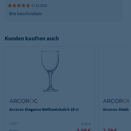
17.12.2022
Wie beschrieben
Kunden kauften auch
Arcoroc Elegance Weißweinkelch 19 cl
Arcoroc Shetlan
UVP²:
3,32 €
3,09 €
2,29 €
Preis: