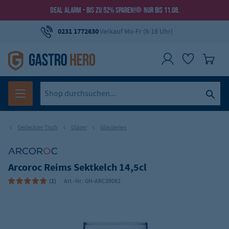
DEAL ALARM - BIS ZU 52% SPAREN!
NUR BIS 11.08.
0231 1772630
Verkauf Mo-Fr (8-18 Uhr)
Gedeckter Tisch
Gläser
Glasserien
Arcoroc Reims Sektkelch 14,5cl
(1)
Art.-Nr.:
GH-ARC39082