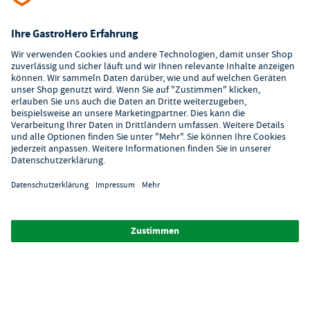
Kundenservice
Kontaktformular
Hilfe
Digitaler Showroom
Über GastroHero
Alle Abbildungen ähnlich. Einige Zahlungsarten
können
Zusatzkosten
verursachen.
² Unverbindl. Preisempfehlung des Herstellers
*Ab einem Mbw. von 350€ netto. Bis dahin gelten Versandkosten