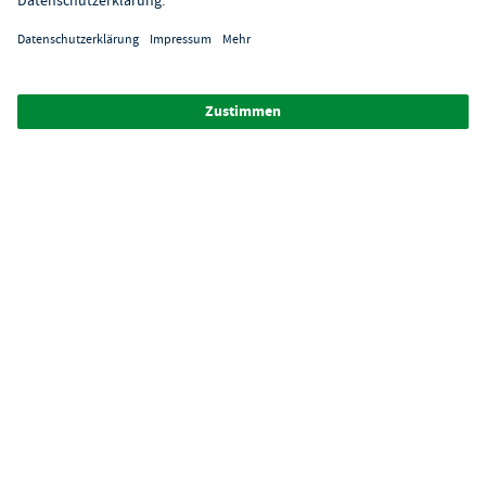
Über GastroHero
Alle Abbildungen ähnlich. Einige Zahlungsarten
können
Zusatzkosten
verursachen.
² Unverbindl. Preisempfehlung des Herstellers
*Ab einem Mbw. von 350€ netto. Bis dahin gelten Versandkosten
i.H.v. 7,90€ (zzgl. Mwst.)
**Die Tiefpreisgarantie ist nicht mit anderen Aktionen oder
Rabatten kombinierbar.