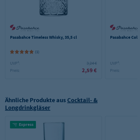
Pasabahce Timeless Whisky, 35,5 cl
Pasabahce Colo
(1)
UVP²:
3,24 €
UVP²:
2,59 €
Preis:
Preis:
Ähnliche Produkte aus
Cocktail- &
Longdrinkgläser
Express