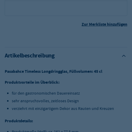
Zur Merkliste hinzufügen
Artikelbeschreibung
Pasabahce Timeless Longdringglas, Füllvolumen: 45 cl
Produktvorteile im Überblick:
für den gastronomischen Dauereinsatz
sehr anspruchsvolles, zeitloses Design
verziehrt mit einzigartigem Dekor aus Rauten und Kreuzen
Produktdetails:
Produktmaße (HxØ): ca. 161 x 77,5 mm