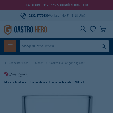
DEAL ALARM - BIS ZU 52% SPAREN!
NUR BIS 11.08.
0231 1772630
Verkauf Mo-Fr (8-18 Uhr)
Gedeckter Tisch
Gläser
Cocktail- & Longdrinkgläser
Pasabahce Timeless Longdrink, 45 cl
Art.-Nr.:
GH-P52800