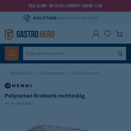
DEAL ALARM - BIS ZU 52% SPAREN!
NUR BIS 11.08.
0231 1772630
Verkauf Mo-Fr (8-18 Uhr)
Gedeckter Tisch
Tischaccessoires
Tisch- & Brotkörbe
Polyrattan Brotkorb rechteckig
Art.-Nr.:
GH-426807