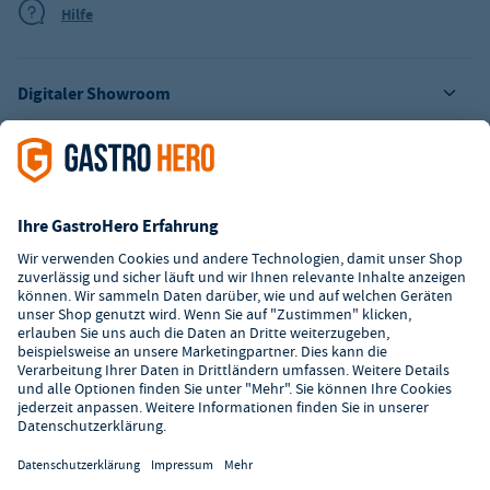
Hilfe
Digitaler Showroom
Über GastroHero
Alle Abbildungen ähnlich. Einige Zahlungsarten
können
Zusatzkosten
verursachen.
² Unverbindl. Preisempfehlung des Herstellers
*Ab einem Mbw. von 350€ netto. Bis dahin gelten Versandkosten
i.H.v. 7,90€ (zzgl. Mwst.)
**Die Tiefpreisgarantie ist nicht mit anderen Aktionen oder
Rabatten kombinierbar.