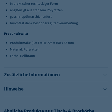
in praktischer rechteckiger Form
angefertigt aus stabilem Polyratten
geschirrspülmaschienenfest
bruchfest dank besonders guter Verarbeitung
Produktdetails:
Produktmaße (B x T x H): 225 x 150 x 65 mm
Material: Polyratten
Farbe: Hellbraun
Zusätzliche Informationen
Hinweise
Ähnliche Produkte aus
Tisch- & Brotkörbe