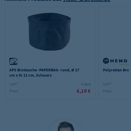
APS Brottasche -PAPERBAG- rund, Ø 17
Polyrattan Bro
cm x H: 11 cm, Schwarz
UVP²:
7,20 €
UVP²:
6,19 €
Preis:
Preis: