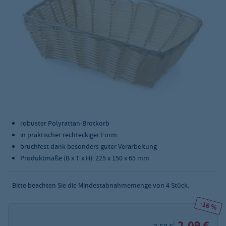
robuster Polyrattan-Brotkorb
in praktischer rechteckiger Form
bruchfest dank besonders guter Verarbeitung
Produktmaße (B x T x H): 225 x 150 x 65 mm
Bitte beachten Sie die Mindestabnahmemenge von
4
Stück.
-16 %
2,09 €
2