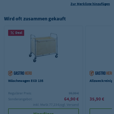
Zur Merkliste hinzufügen
Wird oft zusammen gekauft
Deal
Wäschewagen ECO 135
Allzweckreinige
Regulärer Preis:
99,99 €
64,90 €
35,90 €
Sonderangebot:
inkl. MwSt.
77,23 €
zzgl. Versand
Hinzufügen