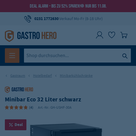
DEAL ALARM - BIS ZU 52% SPAREN!
NUR BIS 11.08.
0231 1772630
Verkauf Mo-Fr (8-18 Uhr)
Gastraum
Hotelbedarf
Minibarkühlschränke
Minibar Eco 32 Liter schwarz
(4)
Art.-Nr.:
GH-USHF-30A
Deal