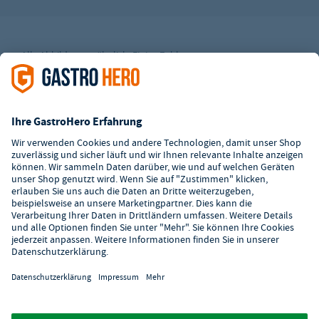
Alle Abbildungen ähnlich. Einige Zahlungsarten
können
Zusatzkosten
verursachen.
² Unverbindl. Preisempfehlung des Herstellers
*Ab einem Mbw. von 350€ netto. Bis dahin gelten Versandkosten
i.H.v. 7,90€ (zzgl. Mwst.)
**Die Tiefpreisgarantie ist nicht mit anderen Aktionen oder
Rabatten kombinierbar.
© 2026 GastroHero - Gastronomiebedarf -
AGB
/
Datenschutz
/
Datenschutzeinstellungen
/
Impressum
/
Hinweisgeber
/