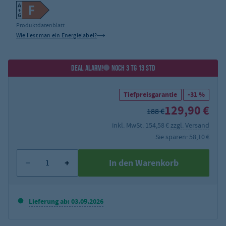
Produktdatenblatt
Wie liest man ein Energielabel?
DEAL ALARM!
NOCH 3 TG 13 STD
Tiefpreisgarantie
-31 %
129,90 €
188 €
inkl. MwSt. 154,58 €
zzgl. Versand
Sie sparen: 58,10 €
In den Warenkorb
Lieferung ab: 03.09.2026