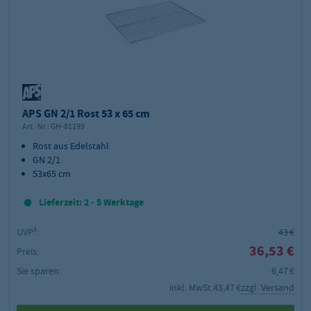
APS GN 2/1 Rost 53 x 65 cm
Art.-Nr.:
GH-81199
Rost aus Edelstahl
GN 2/1
53x65 cm
Lieferzeit: 2 - 5 Werktage
UVP²:
43 €
36,53 €
Preis:
Sie sparen:
6,47 €
inkl. MwSt.
43,47 €
zzgl. Versand