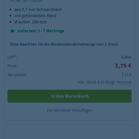
Art.-Nr.:
GH-1740/240
aus 0,7 mm Schwarzblech
mit gebördeltem Rand
Ø außen: 250 mm
Lieferzeit: 3 - 7 Werktage
Bitte beachten Sie die Mindestabnahmemenge von
2
Stück.
UVP²:
5,90 €
3,79 €
Preis:
Sie sparen:
2,11 €
inkl. MwSt.
4,51 €
zzgl. Versand
In den Warenkorb
Zur Merkliste hinzufügen