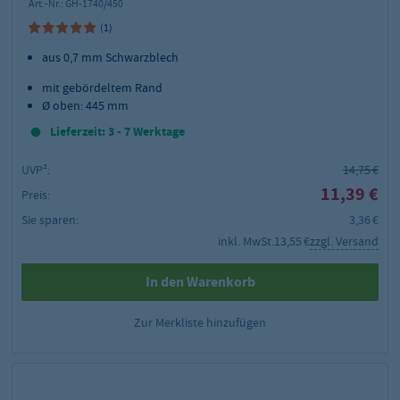
Art.-Nr.:
GH-1740/450
(1)
aus 0,7 mm Schwarzblech
mit gebördeltem Rand
Ø oben: 445 mm
Lieferzeit: 3 - 7 Werktage
UVP²:
14,75 €
11,39 €
Preis:
Sie sparen:
3,36 €
inkl. MwSt.
13,55 €
zzgl. Versand
In den Warenkorb
Zur Merkliste hinzufügen