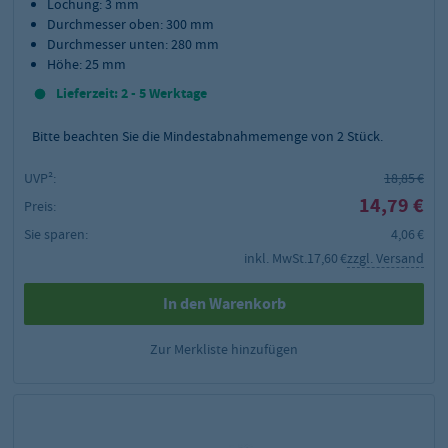
Lochung: 3 mm
Durchmesser oben: 300 mm
Durchmesser unten: 280 mm
Höhe: 25 mm
Lieferzeit: 2 - 5 Werktage
Bitte beachten Sie die Mindestabnahmemenge von
2
Stück.
UVP²:
18,85 €
14,79 €
Preis:
Sie sparen:
4,06 €
inkl. MwSt.
17,60 €
zzgl. Versand
In den Warenkorb
Zur Merkliste hinzufügen