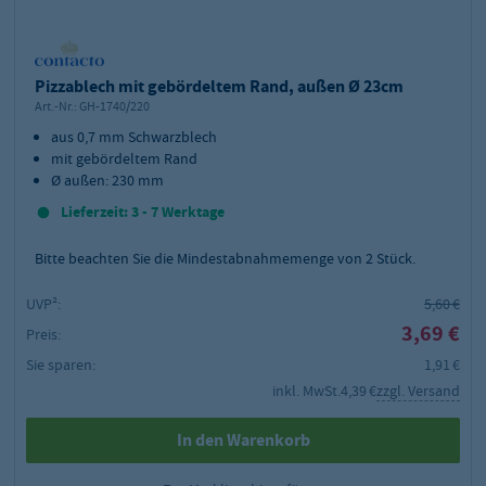
Pizzablech mit gebördeltem Rand, außen Ø 23cm
Art.-Nr.:
GH-1740/220
aus 0,7 mm Schwarzblech
mit gebördeltem Rand
Ø außen: 230 mm
Lieferzeit: 3 - 7 Werktage
Bitte beachten Sie die Mindestabnahmemenge von
2
Stück.
UVP²:
5,60 €
3,69 €
Preis:
Sie sparen:
1,91 €
inkl. MwSt.
4,39 €
zzgl. Versand
In den Warenkorb