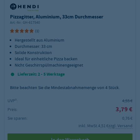
Pizzagitter, Aluminium, 33cm Durchmesser
Art.-Nr.:
GH-617540
(1)
Hergestellt aus Aluminium
Durchmesser: 33 cm
Solide Konstruktion
Ideal für einheitliche Pizza backen
Nicht Geschirrspülmachinengeeignet
Lieferzeit: 2 - 5 Werktage
Bitte beachten Sie die Mindestabnahmemenge von
4
Stück.
UVP²:
4,55 €
3,79 €
Preis:
Sie sparen:
0,76 €
inkl. MwSt.
4,51 €
zzgl. Versand
In den Warenkorb