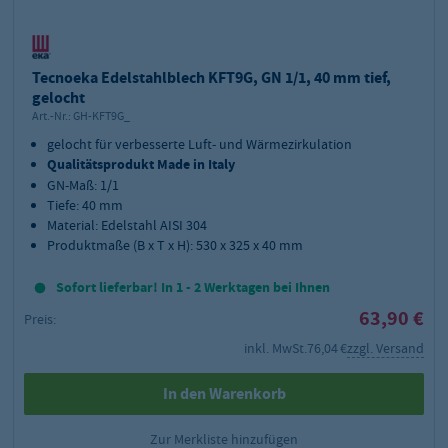
Tecnoeka Edelstahlblech KFT9G, GN 1/1, 40 mm tief,
gelocht
Art.-Nr.:
GH-KFT9G_
gelocht für verbesserte Luft- und Wärmezirkulation
Qualitätsprodukt Made in Italy
GN-Maß: 1/1
Tiefe: 40 mm
Material: Edelstahl AISI 304
Produktmaße (B x T x H): 530 x 325 x 40 mm
Sofort lieferbar! In 1 - 2 Werktagen bei Ihnen
63,90 €
Preis:
inkl. MwSt.
76,04 €
zzgl. Versand
In den Warenkorb
Zur Merkliste hinzufügen