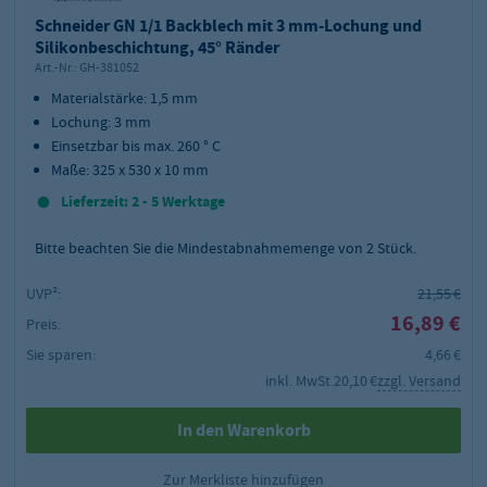
Schneider GN 1/1 Backblech mit 3 mm-Lochung und
Silikonbeschichtung, 45° Ränder
Art.-Nr.:
GH-381052
Materialstärke: 1,5 mm
Lochung: 3 mm
Einsetzbar bis max. 260 ° C
Maße: 325 x 530 x 10 mm
Lieferzeit: 2 - 5 Werktage
Bitte beachten Sie die Mindestabnahmemenge von
2
Stück.
UVP²:
21,55 €
16,89 €
Preis:
Sie sparen:
4,66 €
inkl. MwSt.
20,10 €
zzgl. Versand
In den Warenkorb
Zur Merkliste hinzufügen