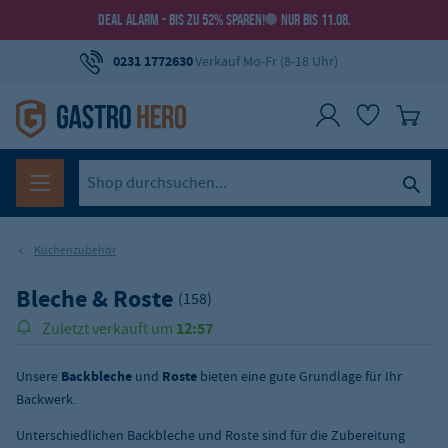
DEAL ALARM - BIS ZU 52% SPAREN!
NUR BIS 11.08.
0231 1772630
Verkauf Mo-Fr (8-18 Uhr)
Küchenzubehör
Bleche & Roste
(158)
148.000
Über
Produkte verkauft!
Unsere
Backbleche
und
Roste
bieten eine gute Grundlage für Ihr
Backwerk.
Unterschiedlichen Backbleche und Roste sind für die Zubereitung