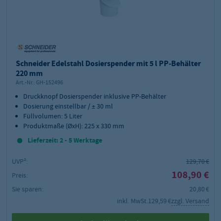
Schneider Edelstahl Dosierspender mit 5 l PP-Behälter
220 mm
Art.-Nr.:
GH-152496
Druckknopf Dosierspender inklusive PP-Behälter
Dosierung einstellbar / ± 30 ml
Füllvolumen: 5 Liter
Produktmaße (ØxH): 225 x 330 mm
Lieferzeit: 2 - 5 Werktage
UVP²:
129,70 €
108,90 €
Preis:
Sie sparen:
20,80 €
inkl. MwSt.
129,59 €
zzgl. Versand