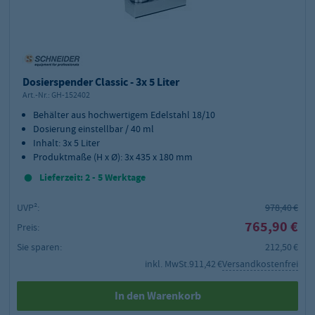
Dosierspender Classic - 3x 5 Liter
Art.-Nr.:
GH-152402
Behälter aus hochwertigem Edelstahl 18/10
Dosierung einstellbar / 40 ml
Inhalt: 3x 5 Liter
Produktmaße (H x Ø): 3x 435 x 180 mm
Lieferzeit: 2 - 5 Werktage
UVP²:
978,40 €
765,90 €
Preis:
Sie sparen:
212,50 €
inkl. MwSt.
911,42 €
Versandkostenfrei
In den Warenkorb