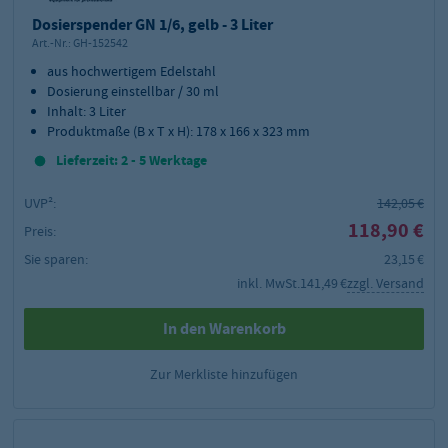
Dosierspender GN 1/6, gelb - 3 Liter
Art.-Nr.:
GH-152542
aus hochwertigem Edelstahl
Dosierung einstellbar / 30 ml
Inhalt: 3 Liter
Produktmaße (B x T x H): 178 x 166 x 323 mm
Lieferzeit: 2 - 5 Werktage
UVP²:
142,05 €
118,90 €
Preis:
Sie sparen:
23,15 €
inkl. MwSt.
141,49 €
zzgl. Versand
In den Warenkorb
Zur Merkliste hinzufügen