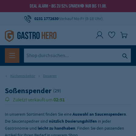
DEAL ALARM - BIS ZU 52% SPAREN!
NUR BIS 11.08.
0231 1772630
Verkauf Mo-Fr (8-18 Uhr)
Küchenzubehör
Dosieren
Soßenspender
(29)
02:51
Zuletzt verkauft um
148.000
Über
Produkte verkauft!
In unserem Sortiment finden Sie eine
Auswahl an Saucenspendern
.
Die Saucenspedner sind
nützlich Dosierungshilfen
in jeder
Gastronomie und
leicht zu handhaben
. Finden Sie den passenden
Artikel für Ihren Bedarf in unserem Shop.