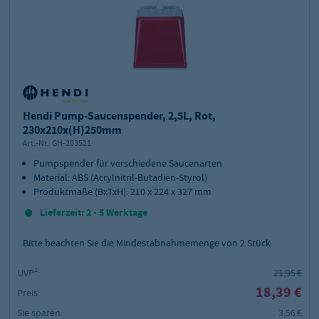
Hendi Pump-Saucenspender, 2,5L, Rot,
230x210x(H)250mm
Art.-Nr.:
GH-203521
Pumpspender für verschiedene Saucenarten
Material: ABS (Acrylnitril-Butadien-Styrol)
Produktmaße (BxTxH): 210 x 224 x 327 mm
Lieferzeit: 2 - 5 Werktage
Bitte beachten Sie die Mindestabnahmemenge von
2
Stück.
UVP²:
21,95 €
18,39 €
Preis:
Sie sparen:
3,56 €