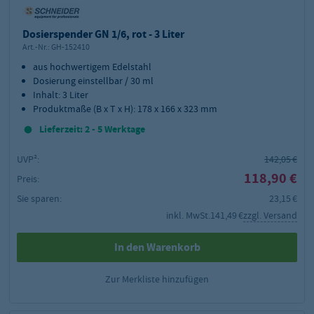
Dosierspender GN 1/6, rot - 3 Liter
Art.-Nr.:
GH-152410
aus hochwertigem Edelstahl
Dosierung einstellbar / 30 ml
Inhalt: 3 Liter
Produktmaße (B x T x H): 178 x 166 x 323 mm
Lieferzeit: 2 - 5 Werktage
UVP²:
142,05 €
118,90 €
Preis:
Sie sparen:
23,15 €
inkl. MwSt.
141,49 €
zzgl. Versand
In den Warenkorb
Zur Merkliste hinzufügen