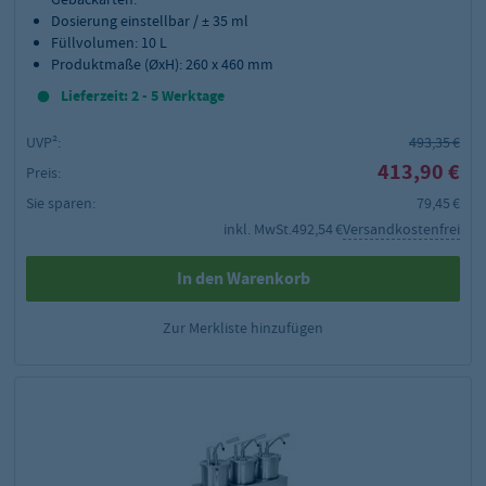
Dosierung einstellbar / ± 35 ml
Füllvolumen: 10 L
Produktmaße (ØxH): 260 x 460 mm
Lieferzeit: 2 - 5 Werktage
UVP²:
493,35 €
413,90 €
Preis:
Sie sparen:
79,45 €
inkl. MwSt.
492,54 €
Versandkostenfrei
In den Warenkorb
Zur Merkliste hinzufügen