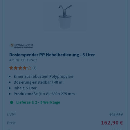
Dosierspender PP Hebelbedienung - 5 Liter
Art.-Nr.:
GH-152492
(1)
Eimer aus robustem Polypropylen
Dosierung einstellbar / 40 ml
Inhalt: 5 Liter
Produktmaße (H x Ø): 380 x 275 mm
Lieferzeit: 2 - 5 Werktage
UVP²:
194,65 €
162,90 €
Preis: