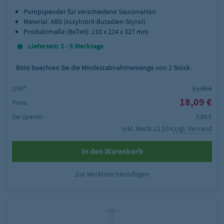
Pumpspender für verschiedene Saucenarten
Material: ABS (Acrylnitril-Butadien-Styrol)
Produktmaße (BxTxH): 210 x 224 x 327 mm
Lieferzeit: 2 - 5 Werktage
Bitte beachten Sie die Mindestabnahmemenge von
2
Stück.
UVP²:
21,95 €
18,09 €
Preis:
Sie sparen:
3,86 €
inkl. MwSt.
21,53 €
zzgl. Versand
In den Warenkorb
Zur Merkliste hinzufügen