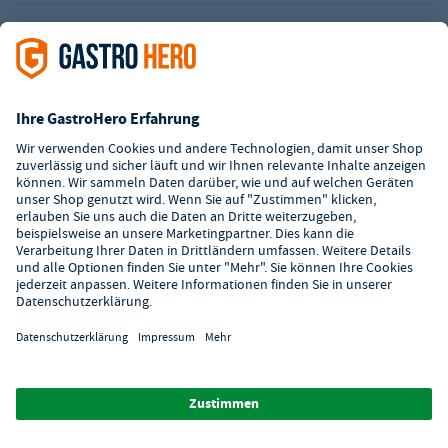
Digitaler Showroom
Über GastroHero
Alle Abbildungen ähnlich. Einige Zahlungsarten
können
Zusatzkosten
verursachen.
² Unverbindl. Preisempfehlung des Herstellers
*Ab einem Mbw. von 350€ netto. Bis dahin gelten Versandkosten
i.H.v. 7,90€ (zzgl. Mwst.)
**Die Tiefpreisgarantie ist nicht mit anderen Aktionen oder
Rabatten kombinierbar.