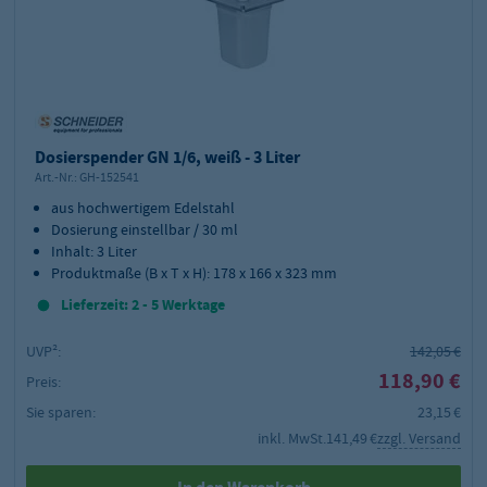
Dosierspender GN 1/6, weiß - 3 Liter
Art.-Nr.:
GH-152541
aus hochwertigem Edelstahl
Dosierung einstellbar / 30 ml
Inhalt: 3 Liter
Produktmaße (B x T x H): 178 x 166 x 323 mm
Lieferzeit: 2 - 5 Werktage
UVP²:
142,05 €
118,90 €
Preis:
Sie sparen:
23,15 €
inkl. MwSt.
141,49 €
zzgl. Versand