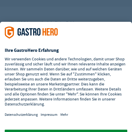
Alle Abbildungen ähnlich. Einige Zahlungsarten
können
Zusatzkosten
verursachen.
² Unverbindl. Preisempfehlung des Herstellers
*Ab einem Mbw. von 350€ netto. Bis dahin gelten Versandkosten
i.H.v. 7,90€ (zzgl. Mwst.)
**Die Tiefpreisgarantie ist nicht mit anderen Aktionen oder
Rabatten kombinierbar.
© 2026 GastroHero - Gastronomiebedarf -
AGB
/
Datenschutz
/
Datenschutzeinstellungen
/
Impressum
/
Hinweisgeber
/