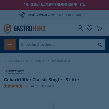
DEAL ALARM - BIS ZU 52% SPAREN!
NUR BIS 11.08.
0231 1772630
Verkauf Mo-Fr (8-18 Uhr)
Küchenzubehör
Dosieren
Soßenspender
Gebäckfüller Classic Single - 5 Liter
(1)
Art.-Nr.:
GH-152480