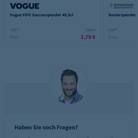
Vogue FIFO Saucenspender 45,5cl
Dosierspender GN
UVP²:
3,69 €
UVP²:
2,79 €
Preis:
Preis:
Haben Sie noch Fragen?