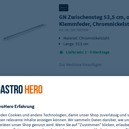
GN Zwischensteg 53,5 cm, 
Klemmfeder, Chromnickelst
Art.-Nr.:
GH-7025530
Material: Chromnickelstahl
Länge: 53,5 cm
Lieferzeit: 2 - 5 Werktage
Zur Merkliste hinzufügen
Araven Deckel für GN1/3
Lebensmittelbehälter blau
Art.-Nr.:
GH-GP582
Deckel für Lebensmittelbehälter