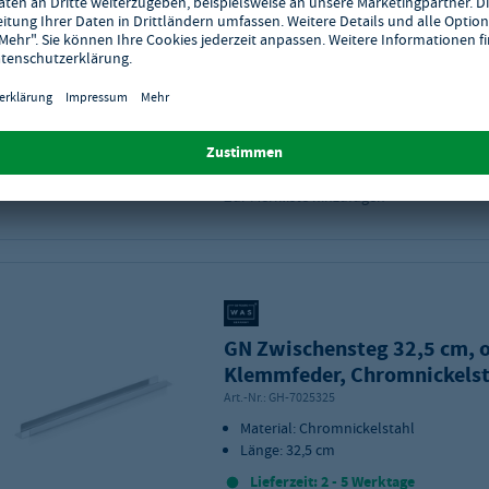
luftdicht für längere Frische
Produktmaße (B x T): 325 x 176 mm
GN-Maß: 1/3
Lieferzeit: 2 - 5 Werktage
Bitte beachten Sie das Abnahmeintervall
Stück.
Zur Merkliste hinzufügen
GN Zwischensteg 32,5 cm, 
Klemmfeder, Chromnickelst
Art.-Nr.:
GH-7025325
Material: Chromnickelstahl
Länge: 32,5 cm
Lieferzeit: 2 - 5 Werktage