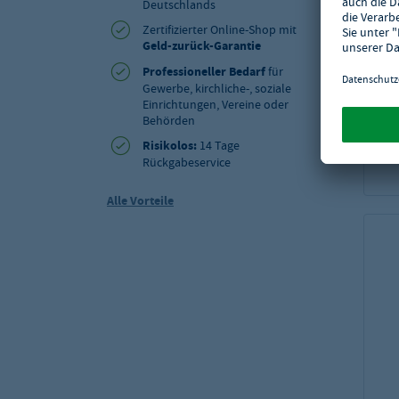
Deutschlands
Zertifizierter Online-Shop mit
Geld-zurück-Garantie
Professioneller Bedarf
für
Gewerbe, kirchliche-, soziale
Einrichtungen, Vereine oder
Behörden
Risikolos:
14 Tage
Rückgabeservice
Alle Vorteile