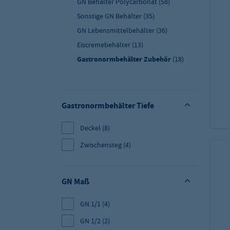
GN Behälter Polycarbonat
(58)
Sonstige GN Behälter
(35)
GN Lebensmittelbehälter
(36)
Eiscremebehälter
(13)
Gastronormbehälter Zubehör
(18)
Gastronormbehälter Tiefe
Deckel
(8)
Zwischensteg
(4)
GN Maß
GN 1/1
(4)
GN 1/2
(2)