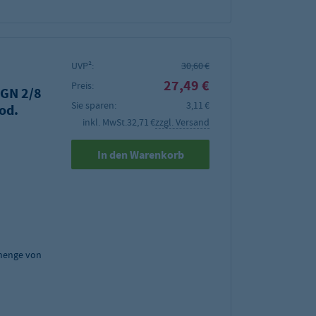
UVP²:
30,60 €
27,49 €
Preis:
 GN 2/8
Sie sparen:
3,11 €
od.
inkl. MwSt.
32,71 €
zzgl. Versand
In den Warenkorb
menge von