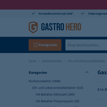
Versandkostenfrei ab 350€*
Tiefpreisgarant
Kategorien
Home
Küchenzubehör
GN- und Lebensmittelbehälter
Gas
Kategorien
Küchenzubehör
(1688)
GN- und Lebensmittelbehälter
(416)
1
bis
1
GN Behälter Edelstahl
(269)
GN Behälter Polypropylen
(30)