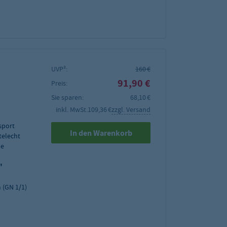
UVP²:
160 €
91,90 €
Preis:
Sie sparen:
68,10 €
inkl. MwSt.
109,36 €
zzgl. Versand
sport
In den Warenkorb
telecht
de
"
 (GN 1/1)