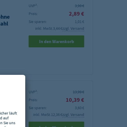
UVP²:
3,90 €
2,89 €
Preis:
ohne
Sie sparen:
1,01 €
ahl
inkl. MwSt.
3,44 €
zzgl. Versand
In den Warenkorb
UVP²:
13,99 €
10,39 €
Preis:
Sie sparen:
3,60 €
inkl. MwSt.
12,36 €
zzgl. Versand