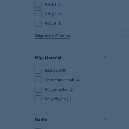
GN 2/8
(2)
GN 2/3
(1)
GN 1/3
(1)
Zeige mehr Filter an
Allg. Material
Edelstahl
(9)
Chromnickelstahl
(4)
Polypropylen
(2)
Polyethylen
(1)
Marke