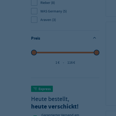
Rieber
(8)
WAS Germany
(5)
Araven
(3)
Preis
1 €
-
116 €
Heute bestellt,
heute verschickt!
Garantierter Versand am