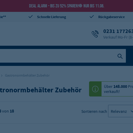
DEAL ALARM - BIS ZU 52% SPAREN!
NUR BIS 11.08.
ie**
Schnelle Lieferung
Rückgabeservice
0231 17726
Verkauf Mo-Fr (8
Gastronormbehälter Zubehör
Über
148.000
Pr
tronormbehälter Zubehör
verkauft!
8
von
18
Sortieren nach