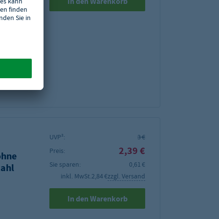
In den Warenkorb
 von 6
UVP²:
3 €
2,39 €
Preis:
ohne
Sie sparen:
0,61 €
ahl
inkl. MwSt.
2,84 €
zzgl. Versand
In den Warenkorb