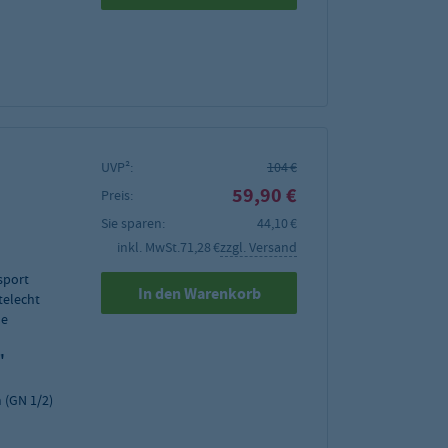
UVP²:
104 €
59,90 €
Preis:
Sie sparen:
44,10 €
inkl. MwSt.
71,28 €
zzgl. Versand
sport
In den Warenkorb
telecht
de
"
 (GN 1/2)