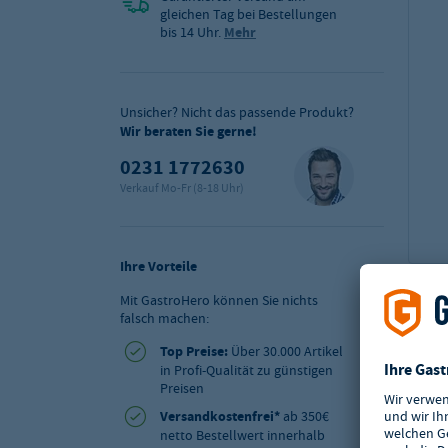
gleichen Tag bei Bestellungen
bis 14 Uhr.
Mehr
Unsicher? Nicht das passende Produkt?
Wir beraten Sie gerne!
0231 1772630
Verkauf Mo-Fr (8-18 Uhr)
Ihre Vorteile
Mit GastroHero können Sie nichts
falsch machen:
Top Preise:
Über 30.000 Artikel
in Profi-Qualität zu günstigen
Preisen
Versandkostenfrei*
ab 350€
netto Bestellwert innerhalb