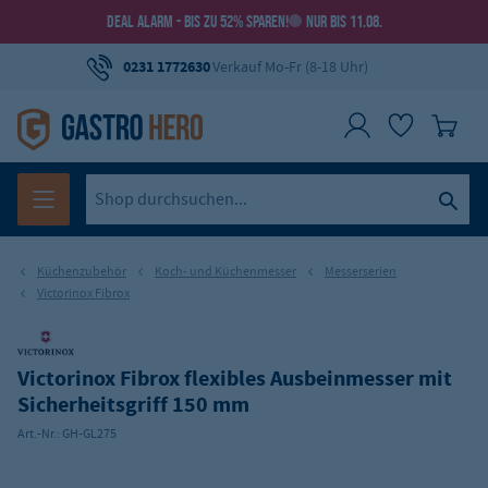
DEAL ALARM - BIS ZU 52% SPAREN!
NUR BIS 11.08.
0231 1772630
Verkauf Mo-Fr (8-18 Uhr)
Küchenzubehör
Koch- und Küchenmesser
Messerserien
Victorinox Fibrox
Victorinox Fibrox flexibles Ausbeinmesser mit
Sicherheitsgriff 150 mm
Art.-Nr.:
GH-GL275