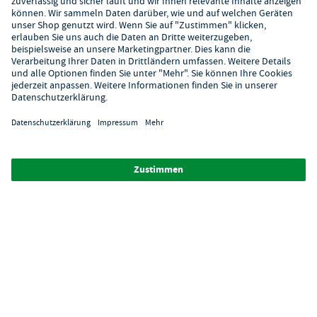
Hilfe
Digitaler Showroom
Über GastroHero
Alle Abbildungen ähnlich. Einige Zahlungsarten
können
Zusatzkosten
verursachen.
² Unverbindl. Preisempfehlung des Herstellers
*Ab einem Mbw. von 350€ netto. Bis dahin gelten Versandkosten
i.H.v. 7,90€ (zzgl. Mwst.)
**Die Tiefpreisgarantie ist nicht mit anderen Aktionen oder
Rabatten kombinierbar.