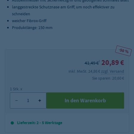
Ausbeinmesser mit Sicherheitsgriff und gebogenes schmales Blatt
langgestreckte Schutznase am Griff, um noch effektiver zu
schneiden
weicher Fibrox-Griff
Produktlänge: 150 mm
-50 %
20,89 €
2
41,49 €
inkl. MwSt. 24,86 €
zzgl. Versand
Sie sparen: 20,60 €
1 Stk. x
In den Warenkorb
Lieferzeit: 2 - 5 Werktage