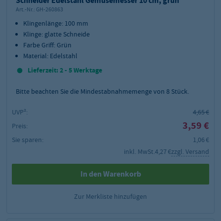
Schneider Edelstahl Gemüsemesser 10 cm, grün
Art.-Nr.:
GH-260863
Klingenlänge: 100 mm
Klinge: glatte Schneide
Farbe Griff: Grün
Material: Edelstahl
Lieferzeit: 2 - 5 Werktage
Bitte beachten Sie die Mindestabnahmemenge von
8
Stück.
UVP²:
4,65 €
3,59 €
Preis:
Sie sparen:
1,06 €
inkl. MwSt.
4,27 €
zzgl. Versand
In den Warenkorb
Zur Merkliste hinzufügen