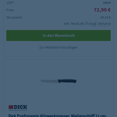
UVP²:
109 €
72,90 €
Preis:
Sie sparen:
36,10 €
inkl. MwSt.
86,75 €
zzgl. Versand
In den Warenkorb
Zur Merkliste hinzufügen
Dick ProDynamic Allzweckmesser, Wellenschliff 11 cm,