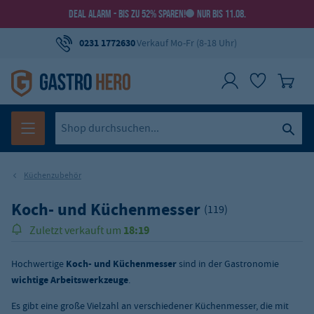
DEAL ALARM - BIS ZU 52% SPAREN!
NUR BIS 11.08.
0231 1772630
Verkauf Mo-Fr (8-18 Uhr)
Küchenzubehör
Koch- und Küchenmesser
(119)
18:19
Zuletzt verkauft um
148.000
Über
Produkte verkauft!
Hochwertige
Koch- und Küchenmesser
sind in der Gastronomie
wichtige Arbeitswerkzeuge
.
Es gibt eine große Vielzahl an verschiedener Küchenmesser, die mit