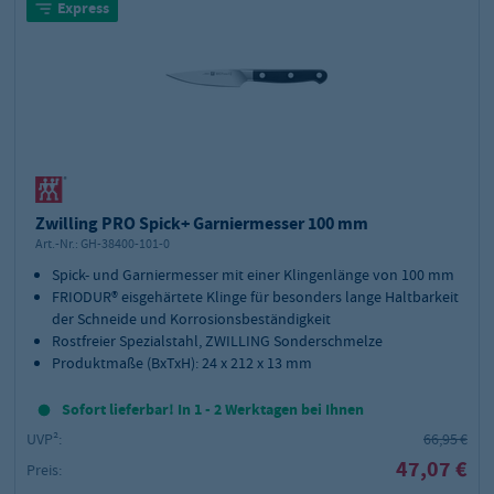
Express
Zwilling PRO Spick+ Garniermesser 100 mm
Art.-Nr.:
GH-38400-101-0
Spick- und Garniermesser mit einer Klingenlänge von 100 mm
FRIODUR® eisgehärtete Klinge für besonders lange Haltbarkeit
der Schneide und Korrosionsbeständigkeit
Rostfreier Spezialstahl, ZWILLING Sonderschmelze
Produktmaße (BxTxH): 24 x 212 x 13 mm
Sofort lieferbar! In 1 - 2 Werktagen bei Ihnen
UVP²:
66,95 €
47,07 €
Preis: