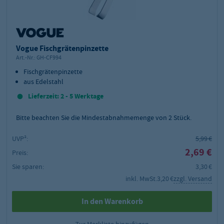
Vogue Fischgrätenpinzette
Art.-Nr.:
GH-CF994
Fischgrätenpinzette
aus Edelstahl
Lieferzeit: 2 - 5 Werktage
Bitte beachten Sie die Mindestabnahmemenge von
2
Stück.
UVP²:
5,99 €
2,69 €
Preis:
Sie sparen:
3,30 €
inkl. MwSt.
3,20 €
zzgl. Versand
In den Warenkorb
Zur Merkliste hinzufügen