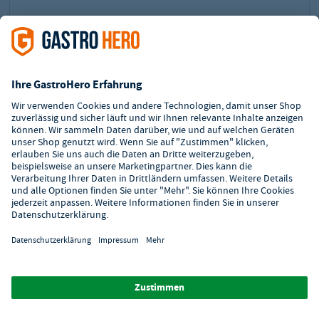
Magnet-Messerhalter 33cm schwarz
Art.-Nr.:
GH-7987/033
Magnet-Messerhalter mit zwei Magnetschienen
aus massivem, schwarzem ABS-Kunststoff
Produktmaße (B x L): 40 x 330 mm
Lieferzeit: 3 - 7 Werktage
UVP²:
6,50 €
4,99 €
Preis:
Sie sparen:
1,51 €
inkl. MwSt.
5,94 €
zzgl. Versand