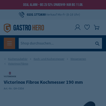
DEAL ALARM - BIS ZU 52% SPAREN!
NUR BIS 11.08.
0231 1772630
Verkauf Mo-Fr (8-18 Uhr)
Küchenzubehör
Koch- und Küchenmesser
Messerserien
Victorinox Fibrox
Victorinox Fibrox Kochmesser 190 mm
Art.-Nr.:
GH-C654