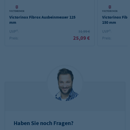
Victorinox Fibrox Ausbeinmesser 125
Victorinox Fibr
mm
150 mm
UVP²:
31,99 €
UVP²:
25,09 €
Preis:
Preis:
Haben Sie noch Fragen?